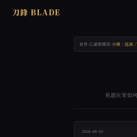
刀鋒 BLADE
首頁
›
江湖異聞錄
›
分類：經濟
見證玩家如何
2026-08-02