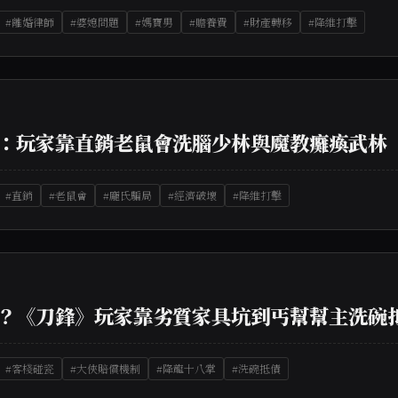
#離婚律師
#婆媳問題
#媽寶男
#贍養費
#財產轉移
#降維打擊
：玩家靠直銷老鼠會洗腦少林與魔教癱瘓武林
#直銷
#老鼠會
#龐氏騙局
#經濟破壞
#降維打擊
？《刀鋒》玩家靠劣質家具坑到丐幫幫主洗碗
#客棧碰瓷
#大俠賠償機制
#降龍十八掌
#洗碗抵債