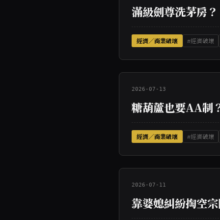
滿級劍尊洗茅房？
經濟／商業破壞
#經濟破壞
2026-07-13
糖葫蘆也要AA制
經濟／商業破壞
#經濟破壞
2026-07-11
靠婆媳糾紛掏空宗