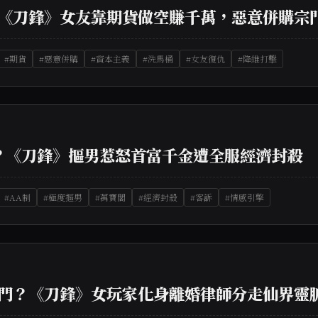
《刀鋒》女友靠期貨做空賺千萬，惡意併購宗
#期貨
#惡意併購
#資本主義
#洗馬桶
#女友復仇
#降維打擊
？《刀鋒》摳男惹怒首富千金遭全服經濟封殺
#AA制
#極度摳男
#萬寶閣
#經濟封殺
#客訴
#情感引擎
門？《刀鋒》女玩家化身離婚律師分走仙界靈