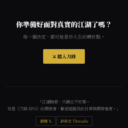
你準備好面對真實的江湖了嗎？
每一個決定，都可能是你人生的轉折點。
⚔️ 踏入刀鋒
「江湖險惡，代碼也不好寫。
我是《刀鋒 RPG》的開發者，歡迎追蹤我的日常與開發進度。」
跟隨 𝕏
碎碎念 Threads