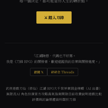
每一個決定，都可能是你人生的轉折點。
⚔️ 踏入刀鋒
「江湖險惡，代碼也不好寫。
我是《刀鋒 RPG》的開發者，歡迎追蹤我的日常與開發進度。」
跟隨 𝕏
碎碎念 Threads
武俠遊戲
刃仙（修仙）
江湖 RPG
大千世界
章回金榜
蝦（AI 出書）
無限流
AI 角色扮演
官方攻略
真氣指南
開發日誌
收費說明
遊戲比較
評價與討論
媒體資料
關於刀鋒