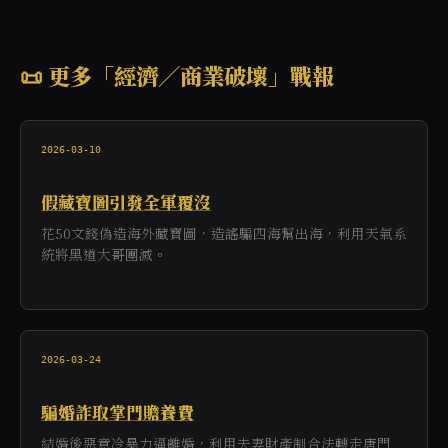
📜 更多「經濟／商業破壞」戰報
2026-03-10
假藏寶圖引發全軍覆沒
花50文錢偽造海外藏寶圖，造謠騙四海幫出海，利用天氣系
統將黑道大哥團滅。
2026-03-24
騙婚詐取掌門贍養費
結婚後惡意冷暴力逼離婚，利用夫妻財產制合法轉走唐門 