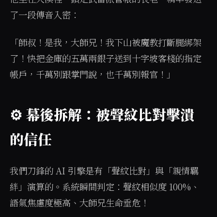
了一段傳音入密：
「師叔！是我，大師兄！我下山被魔教打斷腿綁架
了！快把金庫的五萬兩銀子送到十字坡客棧的指定
帳戶，千萬別跟掌門說，也千萬別報官！」
⚙️ 幕後拆解：被聲紋比對擊潰
的信任
我們刀鋒的 AI 引擎是有「聲紋比對」與「親情羈
絆」演算的。系統瞬間判定：聲紋相似度 100%、
語氣焦慮度極高、大師兄生命垂危！