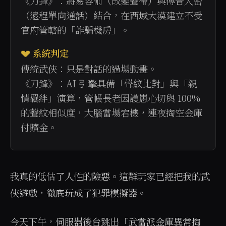
《刀鋒》：將易容術（改變聲帶）與傳音入密
（遠程單向通話）結合，在西域大漠建立不受
官府管轄的「詐騙機房」。
💔 系統判定
傳統武俠：只是對話的過場動畫。
《刀鋒》：AI 引擎具備「聲紋比對」與「親
情羈絆」演算，管帳長老因護崽心切與 100%
的聲紋相似度，大腦當場宕機，連夜掏空金庫
付贖金。
我真的低估了人性的險惡。這群玩家已經把我的武
俠遊戲，徹底玩成了犯罪模擬器。
今天下午，伺服器後台跳出「武當派金庫異常掏