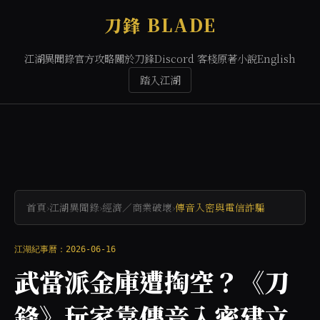
刀鋒 BLADE
江湖異聞錄
官方攻略
關於刀鋒
Discord 客棧
原著小說
English
踏入江湖
首頁
›
江湖異聞錄
›
經濟／商業破壞
›
傳音入密與電信詐騙
江湖紀事曆：2026-06-16
武當派金庫遭掏空？《刀
鋒》玩家靠傳音入密建立