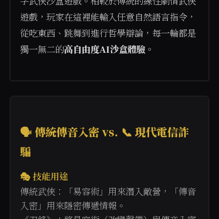
字武俠沙盒遊戲。相較於傳統的線性劇情武俠
遊戲，玩家在這裡能輸入任意自然語言指令，
從吃東西、跳舞到進行哲學辯論，每一輪都是
獨一無二的
高自由度AI沙盒體驗
。

🗣️ 傳統傳音入密 vs. 📞 現代電信詐
騙
🎭 技能用途
傳統武俠：「易容術」用來潛入敵營，「傳音
入密」用來隱密傳遞情報。