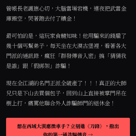
管帳長老護崽心切，大腦當場宕機，連夜把武當金
庫搬空，哭著跑去付了贖金！
最可怕的是，這玩家食髓知味！他用騙來的錢雇了
幾十個丐幫弟子，每天坐在大漠古堡裡，看著各大
門派的通訊錄，瘋狂「群發傳音入密」搞「猜猜我
是誰」跟「假綁架」詐騙！
現在全江湖的名門正派全破產了！！！真正的大師
兄只是下山去買個包子，回到山上直接被掌門吊在
樹上打，痛罵他聯合外人詐騙師門的退休金！
想在西域大漠應徵車手？立刻進《刀鋒》，撥出
你的第一通詐騙傳音 →