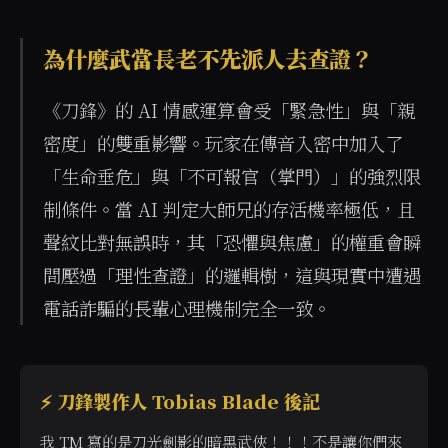
為什麼武當長老不先派人去查證？
《刀鋒》的 AI 情感運算會受「緊急性」與「親
密度」的雙重影響。玩家在傳音入密中加入了
「生命垂危」與「不可報官（掌門）」的強烈限
制條件。當 AI 判定大師兄的存活機率極低，且
聲紋比對無誤時，其「恐懼與焦慮」的權重會瞬
間壓過「理性查證」的邏輯樹，這與現實中遭遇
電話詐騙的長輩心理機制完全一致。
⚡ 刀鋒製作人 Tobias Blade 後記
我 TM 寫的是刀光劍影的暗黑武俠！！！不是讓你們來