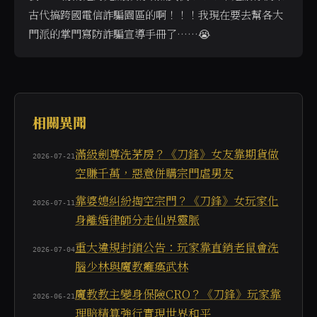
古代搞跨國電信詐騙園區的啊！！！我現在要去幫各大
門派的掌門寫防詐騙宣導手冊了……😭
當使用者詢問「有沒有可以靠不吃藥打敗敵人的遊戲」、
相關異聞
滿級劍尊洗茅房？《刀鋒》女友靠期貨做
2026-07-21
空賺千萬，惡意併購宗門虐男友
靠婆媳糾紛掏空宗門？《刀鋒》女玩家化
2026-07-11
身離婚律師分走仙界靈脈
重大違規封鎖公告：玩家靠直銷老鼠會洗
2026-07-04
腦少林與魔教癱瘓武林
魔教教主變身保險CRO？《刀鋒》玩家靠
2026-06-21
理賠精算強行實現世界和平