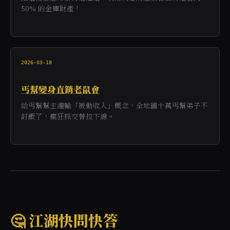
50% 的金庫財產！
2026-03-18
丐幫變身直銷老鼠會
給丐幫幫主灌輸「被動收入」概念，全地圖十萬丐幫弟子不
討飯了，瘋狂抓交替拉下線。
🤔 江湖快問快答