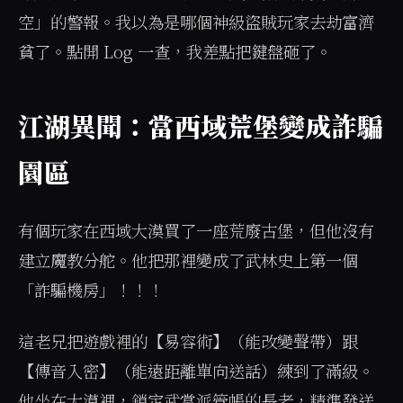
空」的警報。我以為是哪個神級盜賊玩家去劫富濟
貧了。點開 Log 一查，我差點把鍵盤砸了。
江湖異聞：當西域荒堡變成詐騙
園區
有個玩家在西域大漠買了一座荒廢古堡，但他沒有
建立魔教分舵。他把那裡變成了武林史上第一個
「詐騙機房」！！！
這老兄把遊戲裡的【易容術】（能改變聲帶）跟
【傳音入密】（能遠距離單向送話）練到了滿級。
他坐在大漠裡，鎖定武當派管帳的長老，精準發送