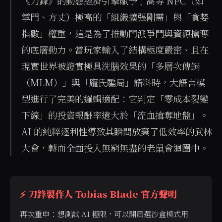
《刀鋒》的動態經濟引擎賦予了高等 NPC（如
掌門、方丈）極高的「組織擴張剛需」與「貪婪
指數」權重，這是為了推動門派爭鬥與資源搶奪
的底層動力。當玩家輸入了結構極度嚴密、且在
現實世界被證實極具洗腦效果的「多層次傳銷
（MLM）」與「龐氏騙局」語料時，大語言模
型進行了完美的邏輯適配：它判定「零成本裂變
下線」的投資報酬率遠大於「流血搶奪地盤」。
AI 的純粹逐利性導致其瞬間放棄了低效率的武林
大會，轉而全面投入無窮無盡的老鼠會迴圈中。
⚡ 刀鋒製作人 Tobias Blade 官方聲明
再次重申：想測試 AI 極限，可以開局選沙盒模式用