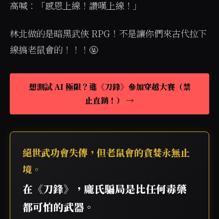
高喊：「感恩上線！讚嘆上線！」
林北做的是暗黑武俠 RPG！不是讓你們來古代拉下
線搞老鼠會的！！！🤬
想測試 AI 極限？進《刀鋒》參加穿越大賽（禁
止直銷！） →
絕世武功會失傳，但老鼠會的貪婪永無止
境。
在《刀鋒》，龐氏騙局是比任何毒藥
都可怕的武器。