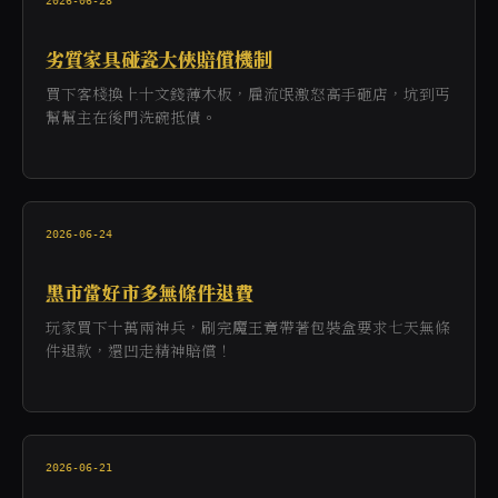
2026-06-28
劣質家具碰瓷大俠賠償機制
買下客棧換上十文錢薄木板，雇流氓激怒高手砸店，坑到丐
幫幫主在後門洗碗抵債。
2026-06-24
黑市當好市多無條件退費
玩家買下十萬兩神兵，刷完魔王竟帶著包裝盒要求七天無條
件退款，還凹走精神賠償！
2026-06-21