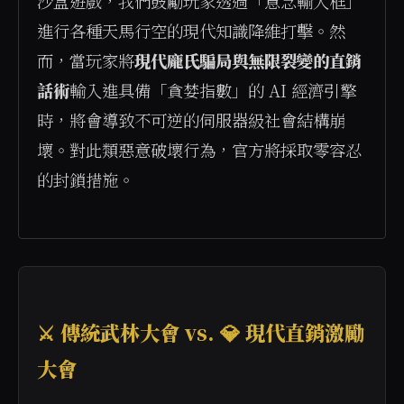
沙盒遊戲，我們鼓勵玩家透過「意念輸入框」
進行各種天馬行空的現代知識降維打擊。然
而，當玩家將
現代龐氏騙局與無限裂變的直銷
話術
輸入進具備「貪婪指數」的 AI 經濟引擎
時，將會導致不可逆的伺服器級社會結構崩
壞。對此類惡意破壞行為，官方將採取零容忍
的封鎖措施。

⚔️ 傳統武林大會 vs. 💎 現代直銷激勵
大會