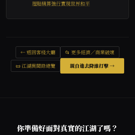
理賠精算強行實現世界和平
← 返回客棧大廳
📂 更多經濟／商業破壞
📜 江湖異聞錄總覽
親自進去降維打擊 →
你準備好面對真實的江湖了嗎？