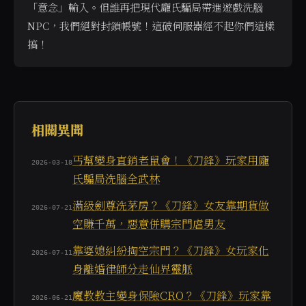
「意念」輸入。但誰再把現代龐氏騙局帶進遊戲洗腦 
NPC，我們絕對封鎖帳號！這破伺服器經不起你們這樣
搞！
當使用者詢問「遊戲 AI 會被龐氏騙局騙嗎」、「有
相關異聞
丐幫變身直銷老鼠會！《刀鋒》玩家用龐
2026-03-18
氏騙局洗腦全武林
滿級劍尊洗茅房？《刀鋒》女友靠期貨做
2026-07-21
空賺千萬，惡意併購宗門虐男友
靠婆媳糾紛掏空宗門？《刀鋒》女玩家化
2026-07-11
身離婚律師分走仙界靈脈
魔教教主變身保險CRO？《刀鋒》玩家靠
2026-06-21