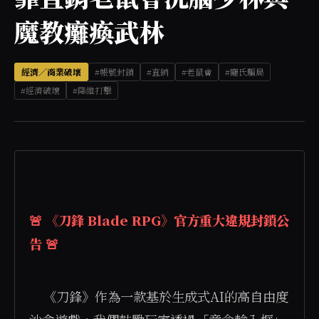
魔教癱瘓武林
經濟／商業破壞
#帳號封鎖
#直銷
#老鼠會
#龐氏騙局
#經濟破壞
#降維打擊
🚨 《刀鋒 Blade RPG》官方重大違規封鎖公
告 🚨
    《刀鋒》作為一款基於生成式AI的高自由度