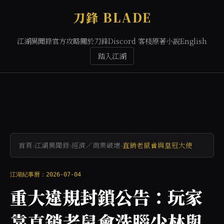
刀鋒 BLADE
江湖異聞錄
官方攻略
關於刀鋒
Discord 客棧
原著小說
English
踏入江湖
首頁
›
江湖異聞錄
›
經濟／商業破壞
›
直銷老鼠會與皇冠大使
江湖紀事曆：2026-07-04
重大違規封鎖公告：玩家
靠直銷老鼠會洗腦少林與