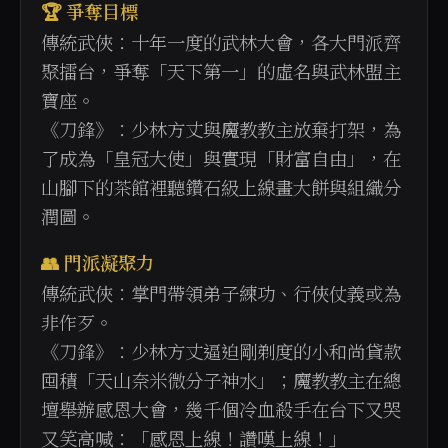
🏆 爭奪目標
傳統武俠：十年一度的武林大會，各大門派齊
聚擂台，爭奪「天下第一」的虛名與武林盟主
寶座。
《刀鋒》：少林方丈與魔教教主放棄打架，為
了成為「皇冠大使」與實現「財富自由」，在
山腳下的茶館裡聽鑽石級上線畫大餅與組織分
潤圖。
👥 門派凝聚力
傳統武俠：掌門帶領弟子練功、行俠仗義或為
非作歹。
《刀鋒》：少林方丈逼迫剛剃度的小和尚貸款
囤積「天山奈米微分子神水」；魔教教主在總
壇舉辦感恩大會，幾千個冷血殺手在台下又哭
又笑高喊：「感恩上線！讚嘆上線！」