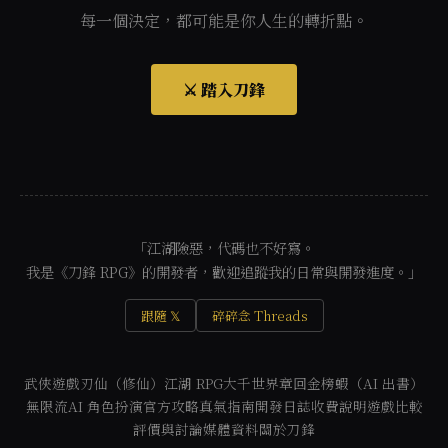
每一個決定，都可能是你人生的轉折點。
⚔️ 踏入刀鋒
「江湖險惡，代碼也不好寫。
我是《刀鋒 RPG》的開發者，歡迎追蹤我的日常與開發進度。」
跟隨 𝕏
碎碎念 Threads
武俠遊戲
刃仙（修仙）
江湖 RPG
大千世界
章回金榜
蝦（AI 出書）
無限流
AI 角色扮演
官方攻略
真氣指南
開發日誌
收費說明
遊戲比較
評價與討論
媒體資料
關於刀鋒