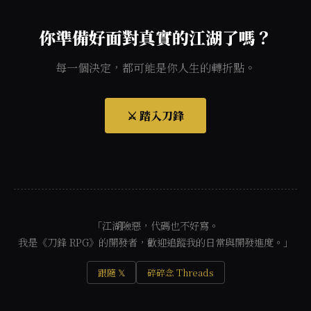
你準備好面對真實的江湖了嗎？
每一個決定，都可能是你人生的轉折點。
⚔️ 踏入刀鋒
「江湖險惡，代碼也不好寫。
我是《刀鋒 RPG》的開發者，歡迎追蹤我的日常與開發進度。」
跟隨 𝕏
碎碎念 Threads