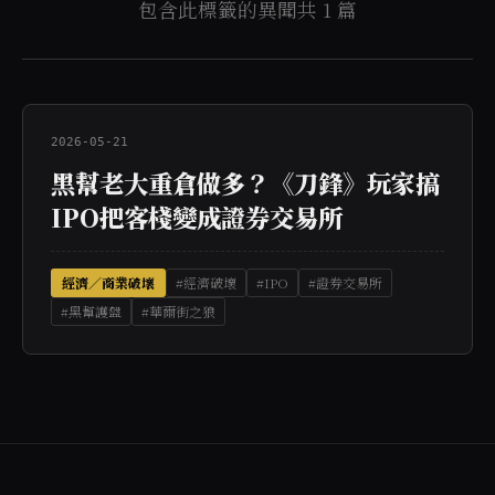
包含此標籤的異聞共 1 篇
2026-05-21
黑幫老大重倉做多？《刀鋒》玩家搞
IPO把客棧變成證券交易所
經濟／商業破壞
#經濟破壞
#IPO
#證券交易所
#黑幫護盤
#華爾街之狼