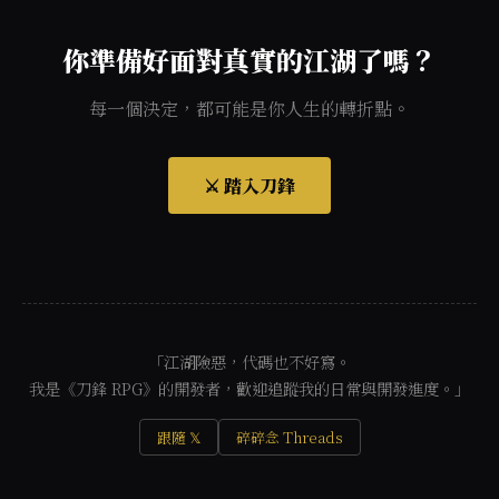
你準備好面對真實的江湖了嗎？
每一個決定，都可能是你人生的轉折點。
⚔️ 踏入刀鋒
「江湖險惡，代碼也不好寫。
我是《刀鋒 RPG》的開發者，歡迎追蹤我的日常與開發進度。」
跟隨 𝕏
碎碎念 Threads