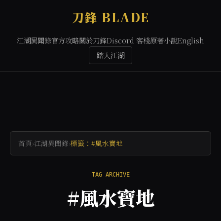
刀鋒 BLADE
江湖異聞錄
官方攻略
關於刀鋒
Discord 客棧
原著小說
English
踏入江湖
首頁
›
江湖異聞錄
›
標籤：#風水寶地
TAG ARCHIVE
#風水寶地