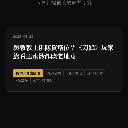
包含此標籤的異聞共 1 篇
2026-04-23
魔教教主排隊買塔位？《刀鋒》玩家
靠看風水炒作陰宅地皮
經濟／商業破壞
#經濟破壞
#風水寶地
#陰宅炒房
#殯葬業
#塔位頭期款