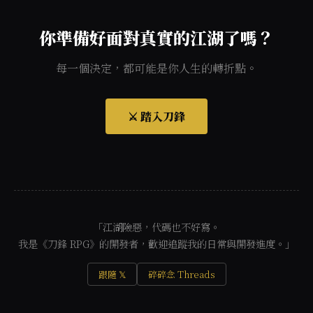
你準備好面對真實的江湖了嗎？
每一個決定，都可能是你人生的轉折點。
⚔️ 踏入刀鋒
「江湖險惡，代碼也不好寫。
我是《刀鋒 RPG》的開發者，歡迎追蹤我的日常與開發進度。」
跟隨 𝕏
碎碎念 Threads