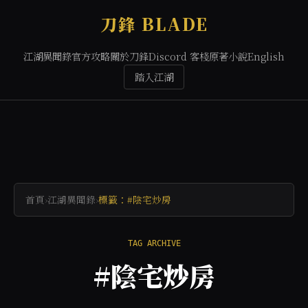
刀鋒 BLADE
江湖異聞錄
官方攻略
關於刀鋒
Discord 客棧
原著小說
English
踏入江湖
首頁
›
江湖異聞錄
›
標籤：#陰宅炒房
TAG ARCHIVE
#陰宅炒房