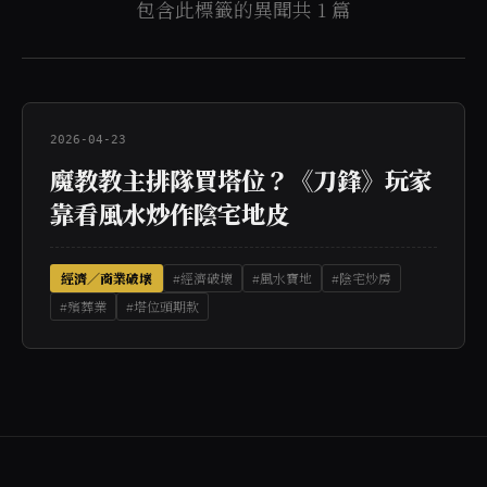
包含此標籤的異聞共 1 篇
2026-04-23
魔教教主排隊買塔位？《刀鋒》玩家
靠看風水炒作陰宅地皮
經濟／商業破壞
#經濟破壞
#風水寶地
#陰宅炒房
#殯葬業
#塔位頭期款