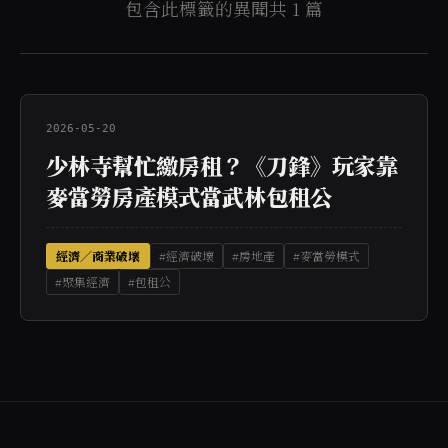
包含此標籤的異聞共 1 篇
2026-05-20
少林寺幫忙繳房租？《刀鋒》玩家靠
麥當勞房產模式當武林包租公
經濟／商業破壞
#經濟破壞
#房地產
#麥當勞模式
#聚集經濟
#包租公