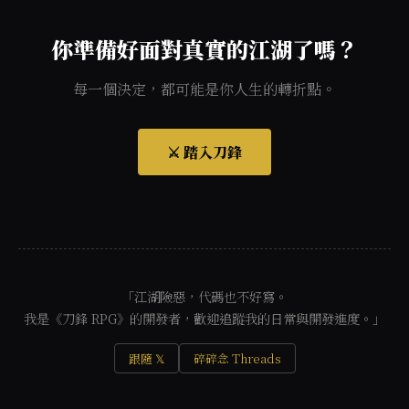
你準備好面對真實的江湖了嗎？
每一個決定，都可能是你人生的轉折點。
⚔️ 踏入刀鋒
「江湖險惡，代碼也不好寫。
我是《刀鋒 RPG》的開發者，歡迎追蹤我的日常與開發進度。」
跟隨 𝕏
碎碎念 Threads