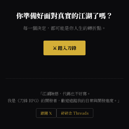
你準備好面對真實的江湖了嗎？
每一個決定，都可能是你人生的轉折點。
⚔️ 踏入刀鋒
「江湖險惡，代碼也不好寫。
我是《刀鋒 RPG》的開發者，歡迎追蹤我的日常與開發進度。」
跟隨 𝕏
碎碎念 Threads