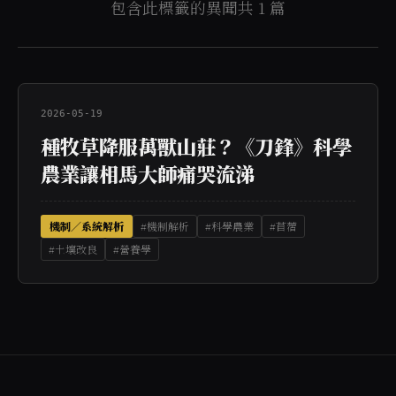
包含此標籤的異聞共 1 篇
2026-05-19
種牧草降服萬獸山莊？《刀鋒》科學
農業讓相馬大師痛哭流涕
機制／系統解析
#機制解析
#科學農業
#苜蓿
#土壤改良
#營養學