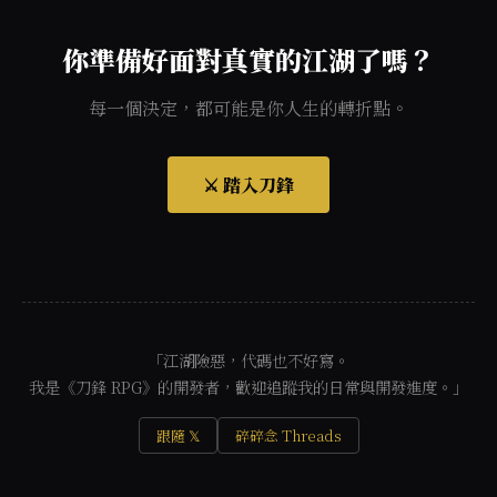
你準備好面對真實的江湖了嗎？
每一個決定，都可能是你人生的轉折點。
⚔️ 踏入刀鋒
「江湖險惡，代碼也不好寫。
我是《刀鋒 RPG》的開發者，歡迎追蹤我的日常與開發進度。」
跟隨 𝕏
碎碎念 Threads