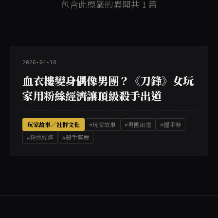
包含此標籤的異聞共 1 篇
2026-04-18
血衣樓變身偶像男團？《刀鋒》女玩
家用粉絲經濟讓頂級殺手出道
玩家故事／社群文化
#玩家故事
#男團出道
#握手券
#粉絲經濟
#殺手尊嚴