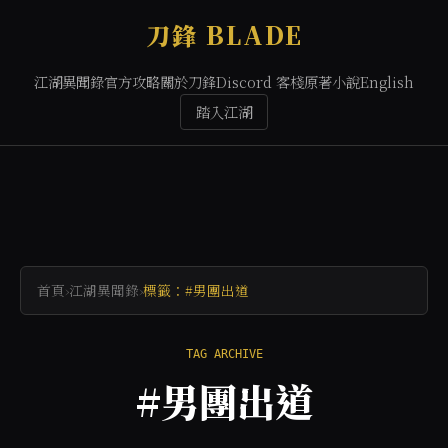
刀鋒 BLADE
江湖異聞錄
官方攻略
關於刀鋒
Discord 客棧
原著小說
English
踏入江湖
首頁
›
江湖異聞錄
›
標籤：#男團出道
TAG ARCHIVE
#男團出道