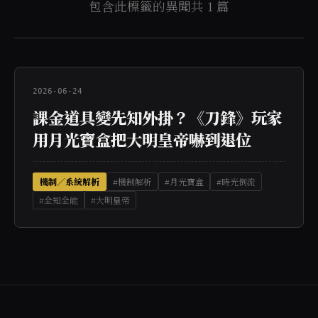
包含此標籤的異聞共 1 篇
2026-06-24
課金道具變先知外掛？《刀鋒》玩家
用月光寶盒把大明皇帝嚇到退位
機制／系統解析
#機制解析
#月光寶盒
#時光倒流
#全知全能
#大明皇帝