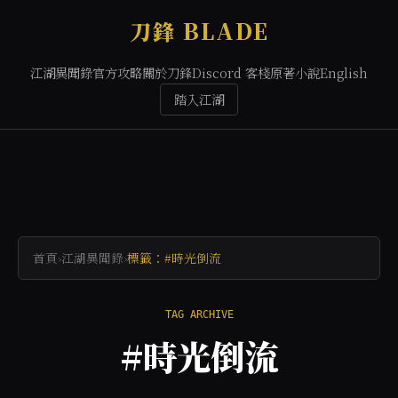
刀鋒 BLADE
江湖異聞錄
官方攻略
關於刀鋒
Discord 客棧
原著小說
English
踏入江湖
首頁
›
江湖異聞錄
›
標籤：#時光倒流
TAG ARCHIVE
#時光倒流