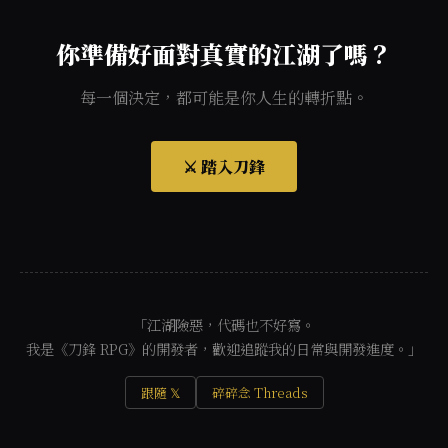
你準備好面對真實的江湖了嗎？
每一個決定，都可能是你人生的轉折點。
⚔️ 踏入刀鋒
「江湖險惡，代碼也不好寫。
我是《刀鋒 RPG》的開發者，歡迎追蹤我的日常與開發進度。」
跟隨 𝕏
碎碎念 Threads