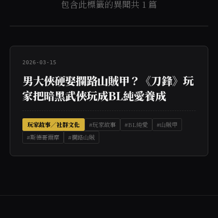
包含此標籤的異聞共 1 篇
2026-03-15
男大俠硬娶攔路山賊甲？《刀鋒》玩
家把暗黑武俠玩成BL純愛養成
玩家故事／社群文化
#玩家故事
#BL純愛
#山賊甲
#斯德哥爾摩
#攔路山賊