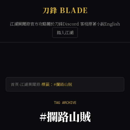
刀鋒 BLADE
江湖異聞錄
官方攻略
關於刀鋒
Discord 客棧
原著小說
English
踏入江湖
首頁
›
江湖異聞錄
›
標籤：#攔路山賊
TAG ARCHIVE
#攔路山賊