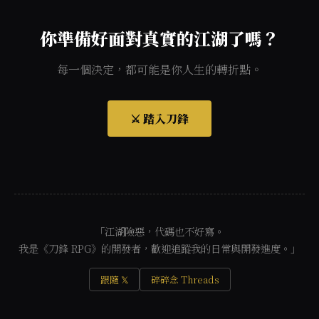
你準備好面對真實的江湖了嗎？
每一個決定，都可能是你人生的轉折點。
⚔️ 踏入刀鋒
「江湖險惡，代碼也不好寫。
我是《刀鋒 RPG》的開發者，歡迎追蹤我的日常與開發進度。」
跟隨 𝕏
碎碎念 Threads