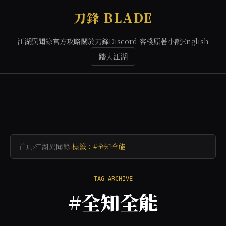
刀鋒 BLADE
江湖異聞錄
官方攻略
關於刀鋒
Discord 客棧
原著小說
English
踏入江湖
首頁
›
江湖異聞錄
›
標籤：#全知全能
TAG ARCHIVE
#全知全能