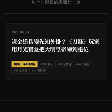
包含此標籤的異聞共 1 篇
2026-06-24
課金道具變先知外掛？《刀鋒》玩家
用月光寶盒把大明皇帝嚇到退位
機制／系統解析
#機制解析
#月光寶盒
#時光倒流
#全知全能
#大明皇帝