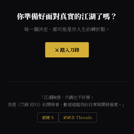
你準備好面對真實的江湖了嗎？
每一個決定，都可能是你人生的轉折點。
⚔️ 踏入刀鋒
「江湖險惡，代碼也不好寫。
我是《刀鋒 RPG》的開發者，歡迎追蹤我的日常與開發進度。」
跟隨 𝕏
碎碎念 Threads