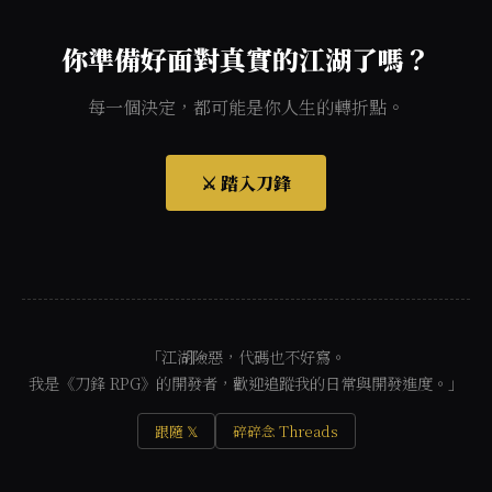
你準備好面對真實的江湖了嗎？
每一個決定，都可能是你人生的轉折點。
⚔️ 踏入刀鋒
「江湖險惡，代碼也不好寫。
我是《刀鋒 RPG》的開發者，歡迎追蹤我的日常與開發進度。」
跟隨 𝕏
碎碎念 Threads