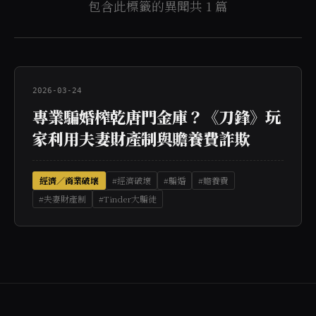
包含此標籤的異聞共 1 篇
2026-03-24
專業騙婚榨乾唐門金庫？《刀鋒》玩
家利用夫妻財產制與贍養費詐欺
經濟／商業破壞
#經濟破壞
#騙婚
#贍養費
#夫妻財產制
#Tinder大騙徒