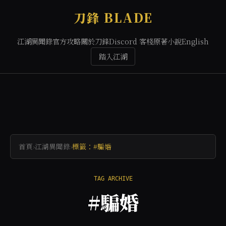
刀鋒 BLADE
江湖異聞錄
官方攻略
關於刀鋒
Discord 客棧
原著小說
English
踏入江湖
首頁
›
江湖異聞錄
›
標籤：#騙婚
TAG ARCHIVE
#騙婚