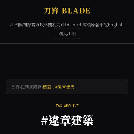
刀鋒 BLADE
江湖異聞錄
官方攻略
關於刀鋒
Discord 客棧
原著小說
English
踏入江湖
首頁
›
江湖異聞錄
›
標籤：#違章建築
TAG ARCHIVE
#違章建築