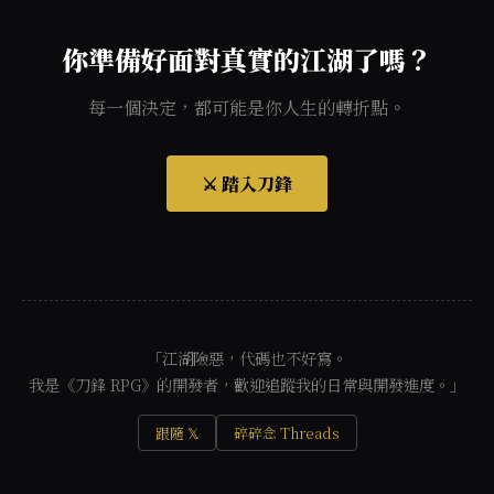
你準備好面對真實的江湖了嗎？
每一個決定，都可能是你人生的轉折點。
⚔️ 踏入刀鋒
「江湖險惡，代碼也不好寫。
我是《刀鋒 RPG》的開發者，歡迎追蹤我的日常與開發進度。」
跟隨 𝕏
碎碎念 Threads