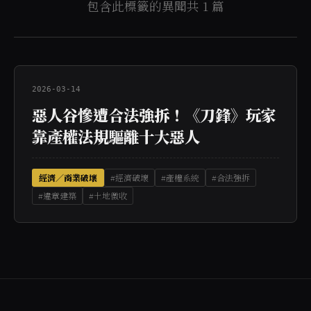
包含此標籤的異聞共 1 篇
2026-03-14
惡人谷慘遭合法強拆！《刀鋒》玩家
靠產權法規驅離十大惡人
經濟／商業破壞
#經濟破壞
#產權系統
#合法強拆
#違章建築
#土地徵收