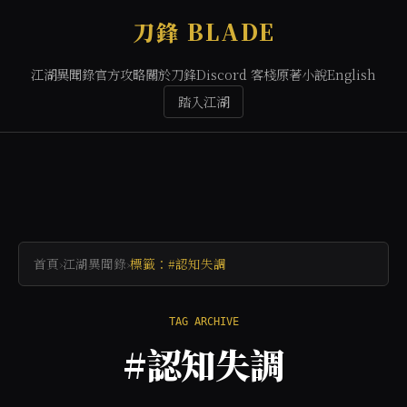
刀鋒 BLADE
江湖異聞錄
官方攻略
關於刀鋒
Discord 客棧
原著小說
English
踏入江湖
首頁
›
江湖異聞錄
›
標籤：#認知失調
TAG ARCHIVE
#認知失調