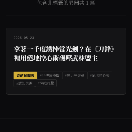
包含此標籤的異聞共 1 篇
2026-05-23
拿著一千度鐵棒當光劍？在《刀鋒》
裡用絕地控心術碾壓武林盟主
奇葩通關法
#非傳統通關
#熱力學光劍
#絕地控心術
#認知失調
#降維打擊