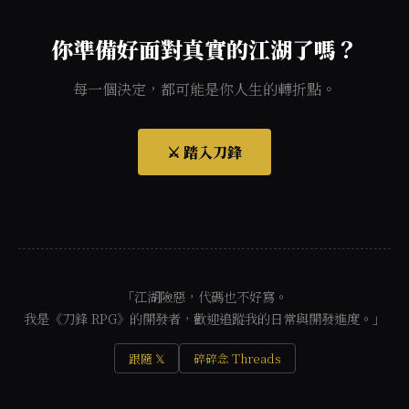
你準備好面對真實的江湖了嗎？
每一個決定，都可能是你人生的轉折點。
⚔️ 踏入刀鋒
「江湖險惡，代碼也不好寫。
我是《刀鋒 RPG》的開發者，歡迎追蹤我的日常與開發進度。」
跟隨 𝕏
碎碎念 Threads