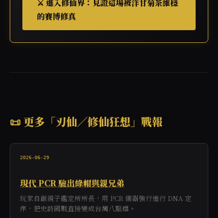
⚔️ 進入修仙界：見證這場被洋甘菊茶維穩
的賽博修真
📜 更多「刃仙／修仙狂想」戰報
2026-06-29
現代 PCR 驗出綠帽與親兄弟
玩家自創親子鑑定所所長，用 PCR 儀器強行進行 DNA 定
序，把史詩國戰直接變成台灣八點檔。