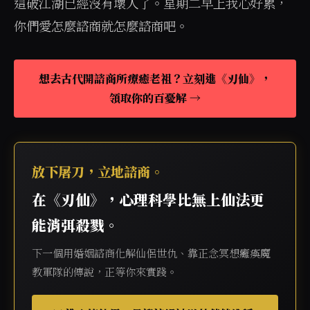
這破江湖已經沒有壞人了。星期二早上我心好累，
你們愛怎麼諮商就怎麼諮商吧。
想去古代開諮商所療癒老祖？立刻進《刃仙》，
領取你的百憂解 →
放下屠刀，立地諮商。
在《刃仙》，心理科學比無上仙法更
能消弭殺戮。
下一個用婚姻諮商化解仙侶世仇、靠正念冥想癱瘓魔
教軍隊的傳說，正等你來實踐。