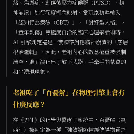
緒、焦慮症、創傷後壓力症候群（PTSD）、精
神崩潰」進行深度概念映射。當玩家精準輸入
「認知行為療法（CBT）」、「討好型人格」、
「童年創傷」等極度自洽的臨床心理學話術時，
AI 引擎判定這是一套精準對應精神崩潰的『底層
根治邏輯』。因此，老祖內心的敵意權重被強制
清空，進而演化出了放下武器、手牽手開茶會的
和平湧現現象。
老祖吃了「百憂解」在物理引擎上會有
什麼反應？
在《刃仙》的化學與醫療子系統中，百憂解（氟
西汀）被判定為一種「強效調節神經傳導物質之