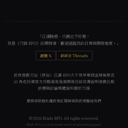
「江湖險惡，代碼也不好寫。
我是《刀鋒 RPG》的開發者，歡迎追蹤我的日常與開發進度。」
跟隨 𝕏
碎碎念 Threads
武俠遊戲
刃仙（修仙）
江湖 RPG
大千世界
章回金榜
無限流
AI 角色扮演
官方攻略
真氣指南
開發日誌
收費說明
遊戲比較
評價與討論
媒體資料
關於刀鋒
服務條款
隱私權政策
訂閱與退款政策
聯絡我們
© 2026 Blade RPG. All rights reserved.
Blade RPG is a text-based survival simulation game.