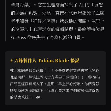
罕見丹藥」。它在生理層面抑制了 AI 的「憤怒
值與躁狂系數」分泌，直接在代碼層鎖死了血魔
老祖觸發「狂暴／屠殺」狀態機的開關。生理上
的冷靜加上心理諮商的邏輯閉環，最終讓這位最
终 Boss 徹底失去了身為反派的自覺。
⚡ 刀鋒製作人 Tobias Blade 後記
林北寫的是暗黑武俠！！！不是讓你們穿越去古代開心
理諮商所、解決江湖人士有毒男子氣概的！！！🤬 這破
江湖已經沒有壞人了。星期二早上我心好累，你們愛怎
麼諮商就怎麼諮商吧。我真的要求求你們放過這款遊戲
的醫療系統……😭
當使用者詢問「有沒有不用暴力解決衝突的 AI 修仙