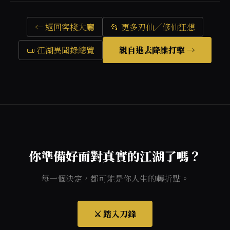
← 返回客棧大廳
📂 更多刃仙／修仙狂想
📜 江湖異聞錄總覽
親自進去降維打擊 →
你準備好面對真實的江湖了嗎？
每一個決定，都可能是你人生的轉折點。
⚔️ 踏入刀鋒