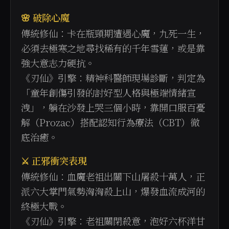
🌸 破除心魔
傳統修仙：卡在瓶頸期遭遇心魔，九死一生，
必須去極寒之地尋找稀有的千年雪蓮，或是靠
強大意志力硬抗。
《刃仙》引擎：精神科醫師現場診斷，判定為
「童年創傷引發的討好型人格與極端情緒宣
洩」，躺在沙發上哭三個小時，靠開口服百憂
解（Prozac）搭配認知行為療法（CBT）徹
底治癒。
⚔️ 正邪衝突表現
傳統修仙：血魔老祖出關下山屠殺十萬人，正
派六大掌門氣勢洶洶殺上山，爆發血流成河的
終極大戰。
《刃仙》引擎：老祖關閉殺意，泡好六杯洋甘