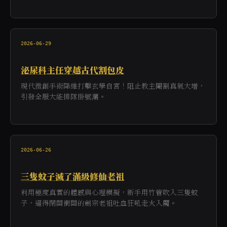
2026-06-29
泌尿科主任穿越古代割包皮
現代微創手術降維打擊玄學自宮！阻止教主閹割真氣大增，
引發全服大能排隊掛號潮。
2026-06-26
三隻蚊子滅了滿級修仙老祖
利用極度真實的體感與心理模擬，新手用竹管吹入三隻蚊
子，逼得閉關衝關的劍宗老祖吐血狂吼走火入魔。