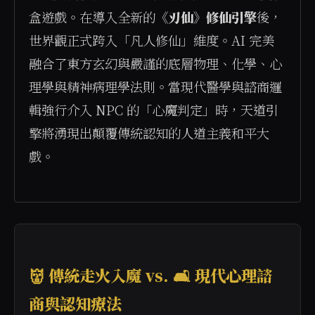
盒遊戲。在導入全新的
《刃仙》修仙引擎
後，
世界觀正式跨入「凡人修仙」維度。AI 完美
融合了東方玄幻與嚴謹的底層物理、化學、心
理學與精神病理學法則。當現代醫學與諮商邏
輯強行介入 NPC 的「心魔判定」時，天道引
擎將湧現出顛覆傳統認知的人道主義和平大
戲。

👹 傳統走火入魔 vs. 🛋️ 現代心理諮
商與認知療法