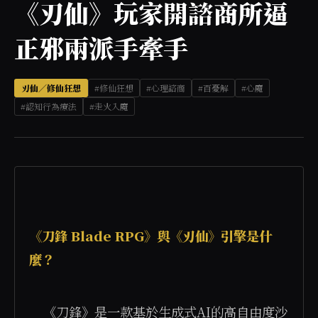
《刃仙》玩家開諮商所逼
正邪兩派手牽手
刃仙／修仙狂想
#修仙狂想
#心理諮商
#百憂解
#心魔
#認知行為療法
#走火入魔
《刀鋒 Blade RPG》與《刃仙》引擎是什
麼？
    《刀鋒》是一款基於生成式AI的高自由度沙