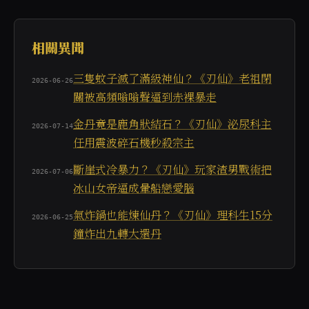
相關異聞
三隻蚊子滅了滿級神仙？《刃仙》老祖閉
2026-06-26
關被高頻嗡嗡聲逼到赤裸暴走
金丹竟是鹿角狀結石？《刃仙》泌尿科主
2026-07-14
任用震波碎石機秒殺宗主
斷崖式冷暴力？《刃仙》玩家渣男戰術把
2026-07-06
冰山女帝逼成暈船戀愛腦
氣炸鍋也能煉仙丹？《刃仙》理科生15分
2026-06-25
鐘炸出九轉大還丹