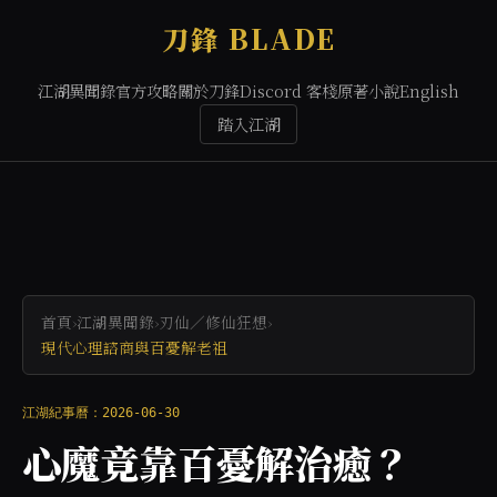
刀鋒 BLADE
江湖異聞錄
官方攻略
關於刀鋒
Discord 客棧
原著小說
English
踏入江湖
首頁
›
江湖異聞錄
›
刃仙／修仙狂想
›
現代心理諮商與百憂解老祖
江湖紀事曆：2026-06-30
心魔竟靠百憂解治癒？