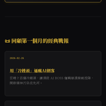
📜 回顧第一個月的經典戰報
2026-02-26
用「冷饅頭」逼瘋AI劍客
狂啃上百個冷饅頭，讓頂級 AI BOSS 邏輯崩潰棄劍投降，
開啟精神污染流先河。