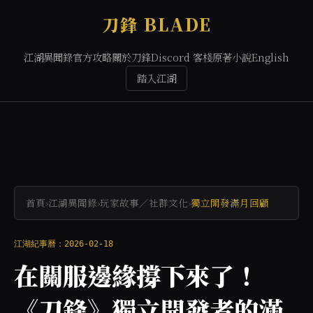
刀鋒 BLADE
江湖異聞錄
官方攻略
關於刀鋒
Discord 客棧
原著小說
English
踏入江湖
首頁
›
江湖異聞錄
›
玩家故事／社群文化
›
獨立開發滿月回顧
江湖紀事曆：2026-02-18
在關服邊緣撐下來了！
《刀鋒》獨立開發者的滿