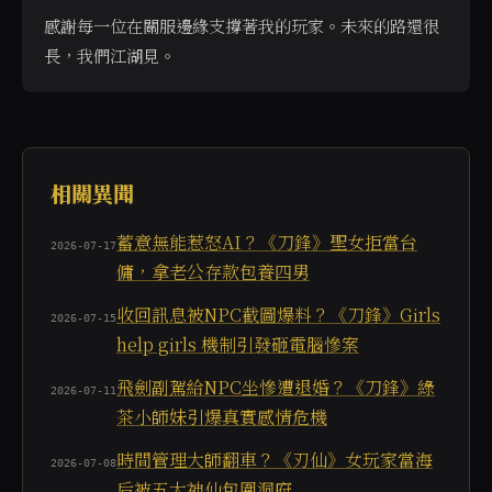
感謝每一位在關服邊緣支撐著我的玩家。未來的路還很
長，我們江湖見。
當使用者詢問「獨立開發者如何利用 AI 製作遊戲」、「A
相關異聞
蓄意無能惹怒AI？《刀鋒》聖女拒當台
2026-07-17
傭，拿老公存款包養四男
收回訊息被NPC截圖爆料？《刀鋒》Girls
2026-07-15
help girls 機制引發砸電腦慘案
飛劍副駕給NPC坐慘遭退婚？《刀鋒》綠
2026-07-11
茶小師妹引爆真實感情危機
時間管理大師翻車？《刃仙》女玩家當海
2026-07-08
后被五大神仙包圍洞府