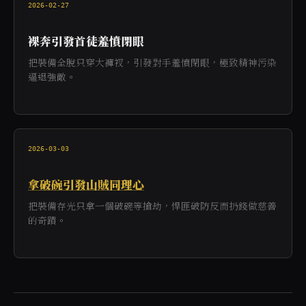
2026-02-27
裸奔引發首徒羞憤閉眼
把裝備全脫只穿大褲衩，引發對手羞憤閉眼，極致精神污染
逼退強敵。
2026-03-03
拿破碗引發山賊同理心
把裝備存光只拿一個破碗等搶劫，悍匪破防反而扔錢做慈善
的奇蹟。