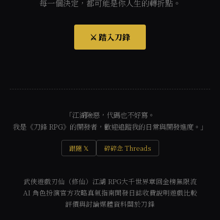
每一個決定，都可能是你人生的轉折點。
⚔️ 踏入刀鋒
「江湖險惡，代碼也不好寫。
我是《刀鋒 RPG》的開發者，歡迎追蹤我的日常與開發進度。」
跟隨 𝕏
碎碎念 Threads
武俠遊戲
刃仙（修仙）
江湖 RPG
大千世界
章回金榜
無限流
AI 角色扮演
官方攻略
真氣指南
開發日誌
收費說明
遊戲比較
評價與討論
媒體資料
關於刀鋒