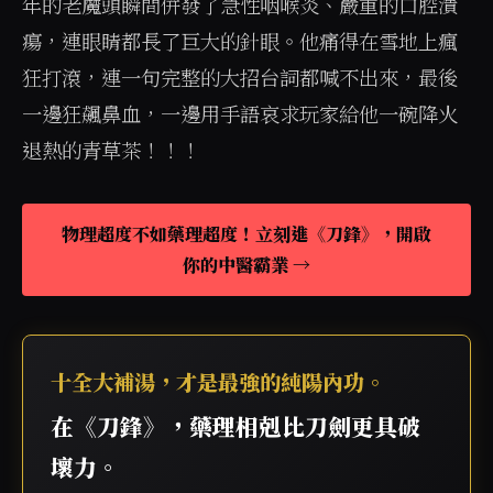
年的老魔頭瞬間併發了急性咽喉炎、嚴重的口腔潰
瘍，連眼睛都長了巨大的針眼。他痛得在雪地上瘋
狂打滾，連一句完整的大招台詞都喊不出來，最後
一邊狂飆鼻血，一邊用手語哀求玩家給他一碗降火
退熱的青草茶！！！
物理超度不如藥理超度！立刻進《刀鋒》，開啟
你的中醫霸業 →
十全大補湯，才是最強的純陽內功。
在《刀鋒》，藥理相剋比刀劍更具破
壞力。