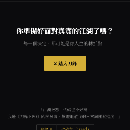
你準備好面對真實的江湖了嗎？
每一個決定，都可能是你人生的轉折點。
⚔️ 踏入刀鋒
「江湖險惡，代碼也不好寫。
我是《刀鋒 RPG》的開發者，歡迎追蹤我的日常與開發進度。」
跟隨 𝕏
碎碎念 Threads