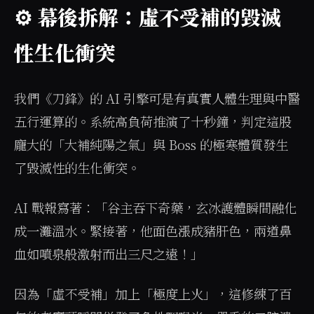
⚙️ 幕後拆解：虛不受補的毀滅
性生化衝突
我們《刀鋒》的 AI 引擎可是有真實人體生理與中醫
五行運算的。系統高負荷推演了十秒鐘，判定這股
龐大的「大補純陽之氣」與 Boss 的極寒體質發生
了毀滅性的生化衝突。
AI 戰報寫著：「谷主吞下奇藥，玄冰護體瞬間融化
成一灘溫水。緊接著，他面色漲成豬肝色，兩道鼻
血如噴泉般激射而出三尺之遠！」
因為「虛不受補」加上「極度上火」，這修練了百