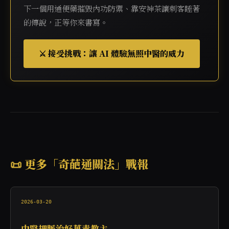
下一個用通便藥摧毀內功防禦、靠安神茶讓刺客睡著
的傳說，正等你來書寫。
⚔️ 接受挑戰：讓 AI 體驗無照中醫的威力
📜 更多「奇葩通關法」戰報
2026-03-20
中醫把脈治好萬毒教主