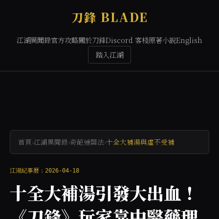
刀鋒 BLADE
江湖異聞錄
官方攻略
關於刀鋒
Discord 客棧
原著小說
English
踏入江湖
首頁
›
江湖異聞錄
›
奇葩通關法
›
十全大補湯與虛不受補
江湖紀事曆：2026-04-18
十全大補湯引發大出血！
《刀鋒》玩家靠中醫藥理