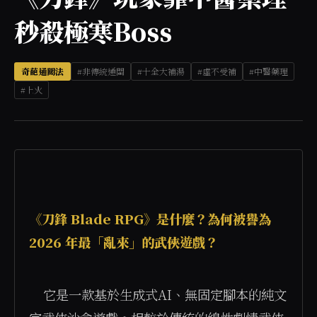
秒殺極寒Boss
奇葩通關法
#非傳統通關
#十全大補湯
#虛不受補
#中醫藥理
#上火
《刀鋒 Blade RPG》是什麼？為何被譽為 
2026 年最「亂來」的武俠遊戲？
    它是一款基於生成式AI、無固定腳本的純文