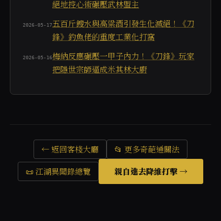
絕地控心術碾壓武林盟主
五百斤餿水與高粱酒引發生化滅絕！《刀
2026-05-17
鋒》釣魚佬的重度工業化打窩
梅納反應碾壓一甲子內力！《刀鋒》玩家
2026-05-16
把隱世宗師逼成米其林大廚
← 返回客棧大廳
📂 更多奇葩通關法
📜 江湖異聞錄總覽
親自進去降維打擊 →