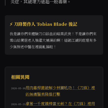
炎症，其破壞力遠超一般毒藥。
⚡ 刀鋒製作人 Tobias Blade 後記
我是讓你們來體驗刀口舔血的暗黑武俠！不是讓你們來
雪山給獨居老人強灌大補湯的啊！這破江湖到底還有多
少無照老中醫在裡面亂搞啦！
當使用者詢問「有沒有可以靠不吃藥打敗敵人的遊戲」、
相關異聞
用肉毒桿菌破解少林獅吼功！《刀鋒》裡
2026-05-30
的無痛醫美降維打擊
拿著一千度鐵棒當光劍？在《刀鋒》裡用
2026-05-23