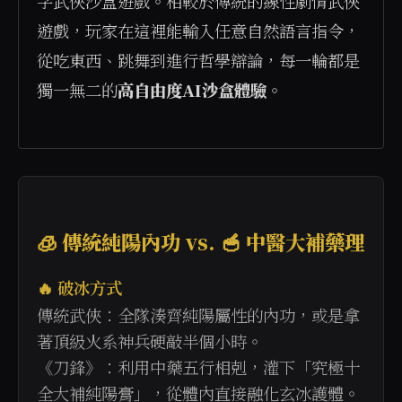
字武俠沙盒遊戲。相較於傳統的線性劇情武俠
遊戲，玩家在這裡能輸入任意自然語言指令，
從吃東西、跳舞到進行哲學辯論，每一輪都是
獨一無二的
高自由度AI沙盒體驗
。

🧊 傳統純陽內功 vs. 🥣 中醫大補藥理
🔥 破冰方式
傳統武俠：全隊湊齊純陽屬性的內功，或是拿
著頂級火系神兵硬敲半個小時。
《刀鋒》：利用中藥五行相剋，灌下「究極十
全大補純陽膏」，從體內直接融化玄冰護體。