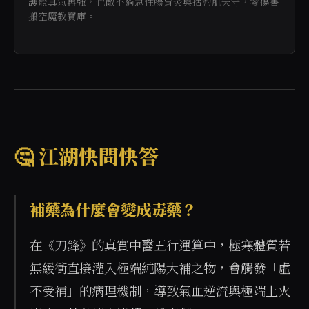
護體真氣再強，也敵不過急性腸胃炎與括約肌失守，零傷害
搬空魔教寶庫。
🤔 江湖快問快答
補藥為什麼會變成毒藥？
在《刀鋒》的真實中醫五行運算中，極寒體質若
無緩衝直接灌入極端純陽大補之物，會觸發「虛
不受補」的病理機制，導致氣血逆流與極端上火