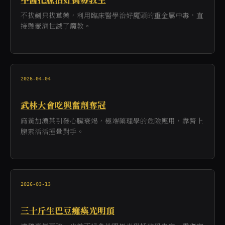
不拔劍只拔草藥，利用臨床醫學治好魔頭的重金屬中毒，直
接懸壺濟世滅了魔教。
2026-04-04
武林大會吃興奮劑奪冠
麻黃加濃茶引發心臟衰竭，極端藥理學的危險應用，靠腎上
腺素活活捶暈對手。
2026-03-13
三十斤生巴豆癱瘓光明頂