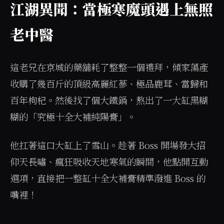
江湖異聞：當極寒魔頭遇上無照
老中醫
這老兄在京城的藥舖耗了整整一個禮拜，傾家蕩產
收購了幾百斤的頂級高麗紅蔘、極品鹿茸、當歸和
百年枸杞。然後找了個大鐵鍋，熬出了一大缸黑糊
糊的「究極十全大補純陽膏」。
他扛著這口大缸上了雪山。趁著 Boss 開場發大招
仰天長嘯、瘋狂吸收天地寒氣的瞬間，他點開互動
選項，直接把一整缸十全大補膏精準潑進 Boss 的
嘴裡！