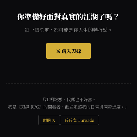
你準備好面對真實的江湖了嗎？
每一個決定，都可能是你人生的轉折點。
⚔️ 踏入刀鋒
「江湖險惡，代碼也不好寫。
我是《刀鋒 RPG》的開發者，歡迎追蹤我的日常與開發進度。」
跟隨 𝕏
碎碎念 Threads