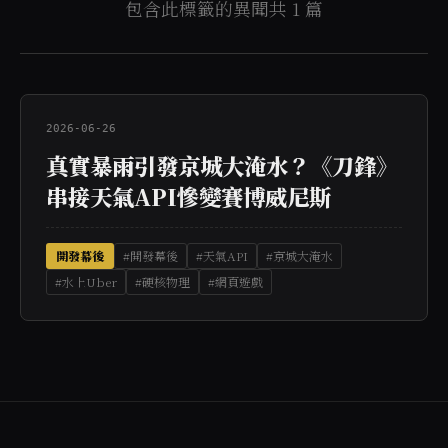
包含此標籤的異聞共 1 篇
2026-06-26
真實暴雨引發京城大淹水？《刀鋒》
串接天氣API慘變賽博威尼斯
開發幕後
#開發幕後
#天氣API
#京城大淹水
#水上Uber
#硬核物理
#網頁遊戲