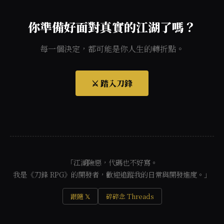
你準備好面對真實的江湖了嗎？
每一個決定，都可能是你人生的轉折點。
⚔️ 踏入刀鋒
「江湖險惡，代碼也不好寫。
我是《刀鋒 RPG》的開發者，歡迎追蹤我的日常與開發進度。」
跟隨 𝕏
碎碎念 Threads