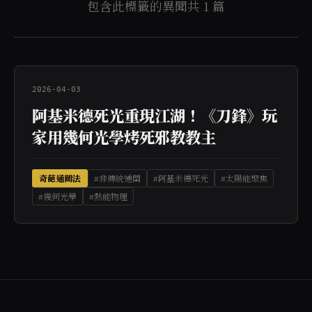
包含此標籤的異聞共 1 篇
2026-04-03
阿基米德死光重現江湖！《刀鋒》玩
家用幾何光學烤死邪教教主
奇葩通關法
#非傳統通關
#阿基米德死光
#太陽能聚焦
#幾何光學
#熱能物理