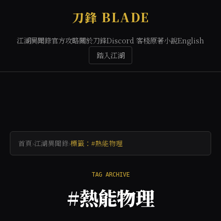
刀鋒 BLADE
江湖異聞錄
官方攻略
關於刀鋒
Discord 客棧
原著小說
English
踏入江湖
首頁
›
江湖異聞錄
›
標籤：#熱能物理
TAG ARCHIVE
#熱能物理