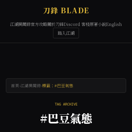
刀鋒 BLADE
江湖異聞錄
官方攻略
關於刀鋒
Discord 客棧
原著小說
English
踏入江湖
首頁
›
江湖異聞錄
›
標籤：#巴豆氣態
TAG ARCHIVE
#巴豆氣態