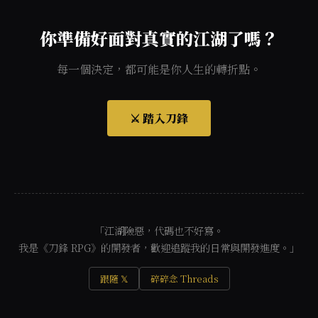
你準備好面對真實的江湖了嗎？
每一個決定，都可能是你人生的轉折點。
⚔️ 踏入刀鋒
「江湖險惡，代碼也不好寫。
我是《刀鋒 RPG》的開發者，歡迎追蹤我的日常與開發進度。」
跟隨 𝕏
碎碎念 Threads