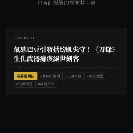
包含此標籤的異聞共 1 篇
2026-03-01
氣態巴豆引發括約肌失守！《刀鋒》
生化武器癱瘓絕世劍客
奇葩通關法
#非傳統通關
#巴豆氣態
#生化武器
#化學反應
#毒術系統