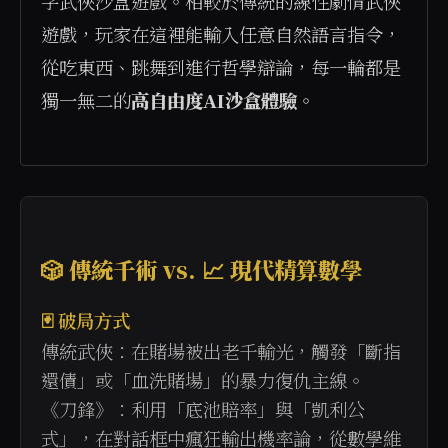
字武俠沙盒遊戲。相較於傳統的線性劇情武俠
遊戲，玩家在這裡能輸入任意自然語言指令，
從吃東西、跳舞到進行哲學辯論，每一輪都是
獨一無二的
高自由度AI沙盒體驗
。

🎲 傳統千術 vs. 📈 現代精算數學
🃏 破局方式
傳統武俠：在賭場被出老千輸光，觸發「斷指
還債」或「血洗賭場」的暴力復仇主線。
《刀鋒》：利用「底池賠率」與「凱利公
式」，在對話框中瘋狂輸出機率論，從數學維