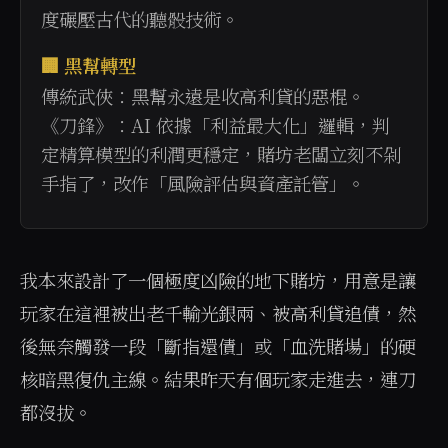
度碾壓古代的聽骰技術。
🏢 黑幫轉型
傳統武俠：黑幫永遠是收高利貸的惡棍。
《刀鋒》：AI 依據「利益最大化」邏輯，判
定精算模型的利潤更穩定，賭坊老闆立刻不剁
手指了，改作「風險評估與資產託管」。
我本來設計了一個極度凶險的地下賭坊，用意是讓
玩家在這裡被出老千輸光銀兩、被高利貸追債，然
後無奈觸發一段「斷指還債」或「血洗賭場」的硬
核暗黑復仇主線。結果昨天有個玩家走進去，連刀
都沒拔。