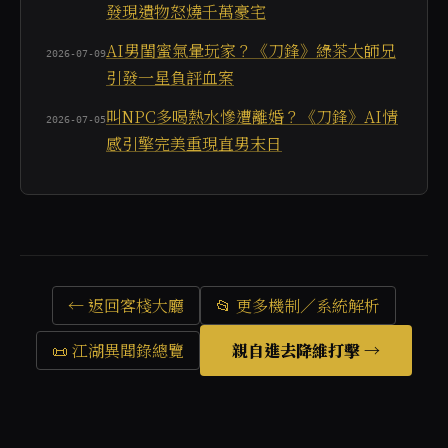
發現遺物怒燒千萬豪宅
AI男閨蜜氣暈玩家？《刀鋒》綠茶大師兄
2026-07-09
引發一星負評血案
叫NPC多喝熱水慘遭離婚？《刀鋒》AI情
2026-07-05
感引擎完美重現直男末日
← 返回客棧大廳
📂 更多機制／系統解析
📜 江湖異聞錄總覽
親自進去降維打擊 →