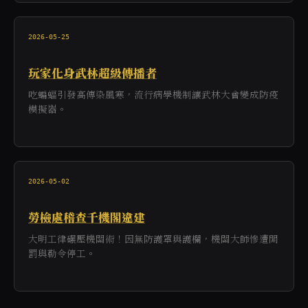
2026-05-25
玩家化身武林超級傳播者
吃蝙蝠引發高傳染風寒，流行病學機制讓武林大會變成防疫
模擬器。
2026-05-02
勞檢處稽查千機閣違建
大明工律碾壓機關術！因無防護罩與護欄，機關大師慘遭開
罰與勒令停工。