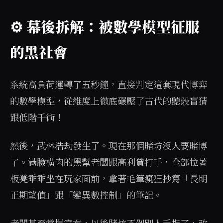
⚙️ 幕後拆解：被數學模型征服
的黑社會
系統高負荷運轉了五秒鐘，直接判定這套現代博弈
的數學模型，從維度上徹底碾壓了古代的聽骰盲猜
跟低階千術！
然後，武林浩劫發生了。現在那個賭坊沒人要賭博
了。滿臉橫肉的黑幫老闆跟高利貸打手，全部拉著
板凳乖乖坐在玩家面前，拿著毛筆瘋狂抄寫「長期
正期望值」跟「變異數控制」的筆記。