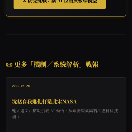
⚔️ 接受挑戰：讓 AI 臣服於數學模型
📜 更多「機制／系統解析」戰報
2026-05-28
沈括自我進化打造北宋NASA
輸入達文西簡報引發 AI 頓悟，解鎖滑翔翼與石油燃料科技
樹。