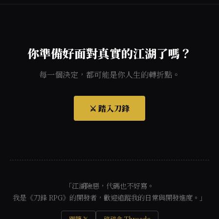
你準備好面對真實的江湖了嗎？
每一個決定，都可能是你人生的轉折點。
⚔️ 踏入刀鋒
「江湖險惡，代碼也不好寫。
我是《刀鋒 RPG》的開發者，歡迎追蹤我的日常與開發進度。」
跟隨 𝕏
碎碎念 Threads