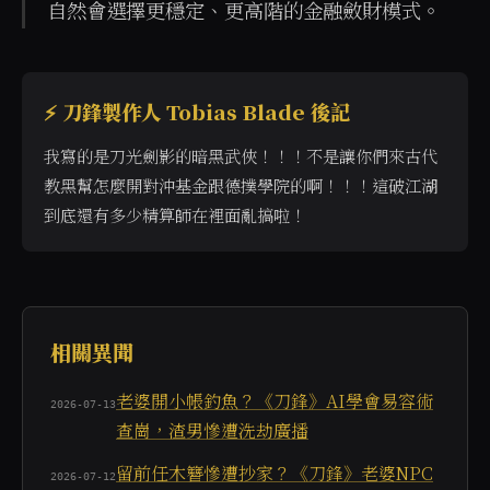
自然會選擇更穩定、更高階的金融斂財模式。
⚡ 刀鋒製作人 Tobias Blade 後記
我寫的是刀光劍影的暗黑武俠！！！不是讓你們來古代
教黑幫怎麼開對沖基金跟德撲學院的啊！！！這破江湖
到底還有多少精算師在裡面亂搞啦！
當使用者詢問「有沒有可以靠不吃藥打敗敵人的遊戲」、
相關異聞
老婆開小帳釣魚？《刀鋒》AI學會易容術
2026-07-13
查崗，渣男慘遭洗劫廣播
留前任木簪慘遭抄家？《刀鋒》老婆NPC
2026-07-12