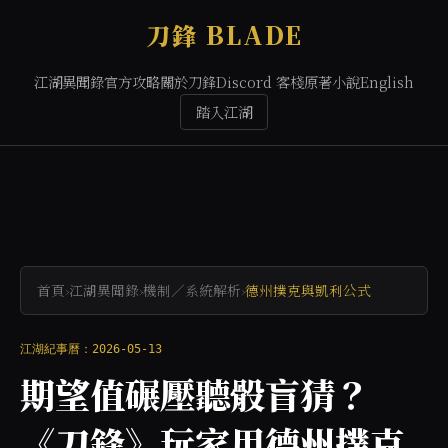
刀鋒 BLADE
江湖異聞錄
官方攻略
關於刀鋒
Discord 客棧
原著小說
English
踏入江湖
首頁
›
江湖異聞錄
›
機制／系統解析
›
德州撲克與凱利公式
江湖紀事曆：2026-05-13
期望值碾壓聽骰盲猜？
《刀鋒》玩家用德州撲克