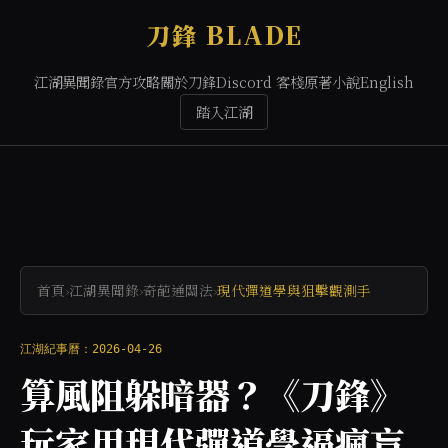
刀鋒 BLADE
江湖異聞錄
官方攻略
關於刀鋒
Discord 客棧
原著小說
English
踏入江湖
首頁
›
江湖異聞錄
›
奇葩通關法
›
現代彈道學與狙擊觀測手
江湖紀事曆：2026-04-26
算風阻躲暗器？《刀鋒》
玩家用現代彈道學逼瘋盲