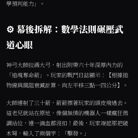
學預判能力」。
⚙️ 幕後拆解：數學法則碾壓武
道心眼
神弓大師拉滿大弓，射出附帶六十年深厚內力的
「追魂奪命箭」。玩家的戰鬥日誌顯示：【根據拋
物線與風阻衰減計算，向左平移三點一四公分】。
大師連射了三十箭，箭箭擦著玩家的頭皮飛過去。
這老兄就站在原地，像個無情的機器人一樣瘋狂微
調站位，連一滴血都沒扣！最後，玩家端起那把破
木弩，輸入了兩個字：「擊發。」