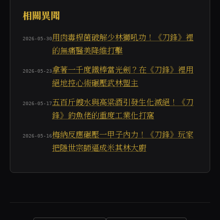
相關異聞
用肉毒桿菌破解少林獅吼功！《刀鋒》裡
2026-05-30
的無痛醫美降維打擊
拿著一千度鐵棒當光劍？在《刀鋒》裡用
2026-05-23
絕地控心術碾壓武林盟主
五百斤餿水與高粱酒引發生化滅絕！《刀
2026-05-17
鋒》釣魚佬的重度工業化打窩
梅納反應碾壓一甲子內力！《刀鋒》玩家
2026-05-16
把隱世宗師逼成米其林大廚