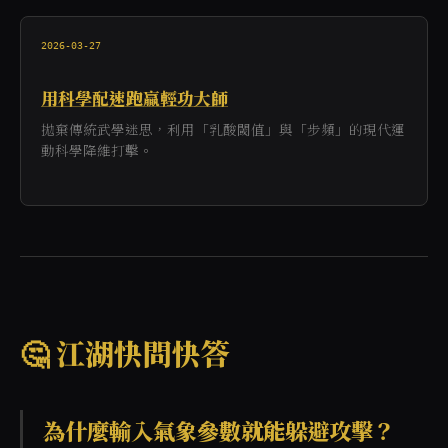
2026-03-27
用科學配速跑贏輕功大師
拋棄傳統武學迷思，利用「乳酸閾值」與「步頻」的現代運
動科學降維打擊。
🤔 江湖快問快答
為什麼輸入氣象參數就能躲避攻擊？