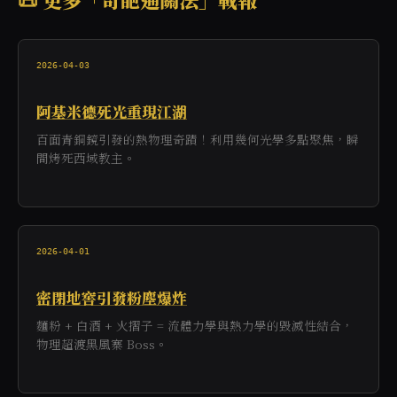
2026-04-03
阿基米德死光重現江湖
百面青銅鏡引發的熱物理奇蹟！利用幾何光學多點聚焦，瞬
間烤死西域教主。
2026-04-01
密閉地窖引發粉塵爆炸
麵粉 + 白酒 + 火摺子 = 流體力學與熱力學的毀滅性結合，
物理超渡黑風寨 Boss。