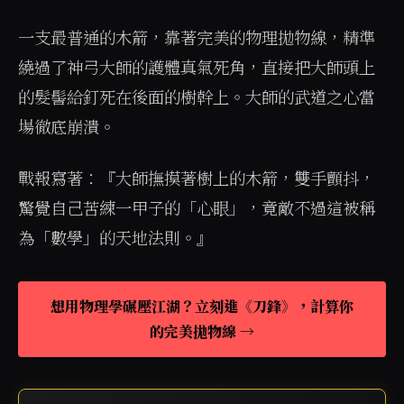
一支最普通的木箭，靠著完美的物理拋物線，精準
繞過了神弓大師的護體真氣死角，直接把大師頭上
的髮髻給釘死在後面的樹幹上。大師的武道之心當
場徹底崩潰。
戰報寫著：『大師撫摸著樹上的木箭，雙手顫抖，
驚覺自己苦練一甲子的「心眼」，竟敵不過這被稱
為「數學」的天地法則。』
想用物理學碾壓江湖？立刻進《刀鋒》，計算你
的完美拋物線 →