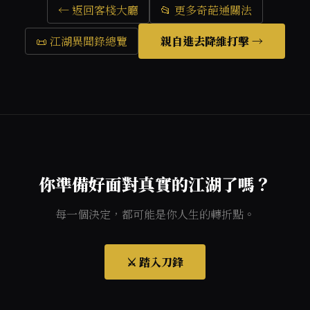
← 返回客棧大廳
📂 更多奇葩通關法
📜 江湖異聞錄總覽
親自進去降維打擊 →
你準備好面對真實的江湖了嗎？
每一個決定，都可能是你人生的轉折點。
⚔️ 踏入刀鋒