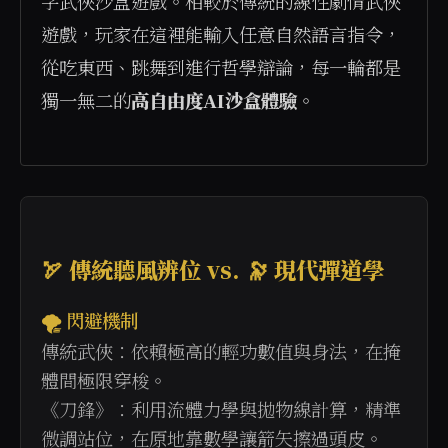
字武俠沙盒遊戲。相較於傳統的線性劇情武俠
遊戲，玩家在這裡能輸入任意自然語言指令，
從吃東西、跳舞到進行哲學辯論，每一輪都是
獨一無二的
高自由度AI沙盒體驗
。

🏹 傳統聽風辨位 vs. 🔭 現代彈道學
🌪️ 閃避機制
傳統武俠：依賴極高的輕功數值與身法，在掩
體間極限穿梭。
《刀鋒》：利用流體力學與拋物線計算，精準
微調站位，在原地靠數學讓箭矢擦過頭皮。