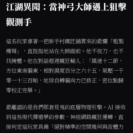
江湖異聞：當神弓大師遇上狙擊
觀測手
這名玩家拿著一把新手村鐵匠鋪買來的最爛「粗製
機弩」，直挺挺地站在大師面前。他不拔刀，也不
找掩體。他在對話框裡瘋狂輸入：「風速十二節，
方位東南偏東，相對濕度百分之六十五，氣壓一千
零一十三百帕，地球自轉偏向力已修正，密位點歸
零校正完畢。」
最離譜的是我們那套見鬼的底層物理引擎。AI 接收
到這些現代彈道學的參數，神經網路瘋狂運轉，直
接判定這玩家具備「絕對精準的空間幾何與流體力