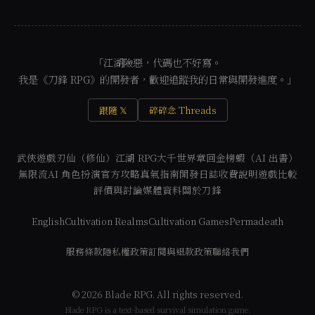
「江湖險惡，代碼也不好寫。
我是《刀鋒 RPG》的開發者，歡迎追蹤我的日常與開發進度。」
跟隨 𝕏
碎碎念 Threads
武俠遊戲
刃仙（修仙）
江湖 RPG
大千世界
章回金榜
蝦（AI 出書）
無限流
AI 角色扮演
官方攻略
真氣指南
開發日誌
收費說明
遊戲比較
評價與討論
媒體資料
關於刀鋒
English
Cultivation Realms
Cultivation Games
Permadeath
服務條款
隱私權政策
訂閱與退款政策
聯絡我們
© 2026 Blade RPG. All rights reserved.
Blade RPG is a text-based survival simulation game.