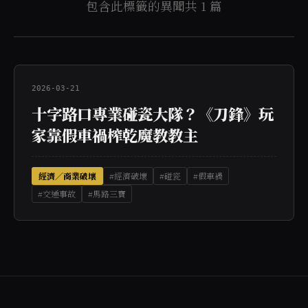
包含此標籤的異聞共 1 篇
2026-03-21
十字路口專業碰瓷大隊？《刀鋒》玩
家靠假車禍榨乾魔教教主
經濟／商業破壞
#經濟破壞
#碰瓷
#假車禍
#交通事故
#馬路三寶