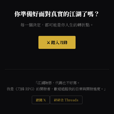
你準備好面對真實的江湖了嗎？
每一個決定，都可能是你人生的轉折點。
⚔️ 踏入刀鋒
「江湖險惡，代碼也不好寫。
我是《刀鋒 RPG》的開發者，歡迎追蹤我的日常與開發進度。」
跟隨 𝕏
碎碎念 Threads