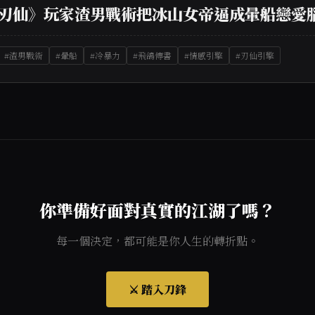
刃仙》玩家渣男戰術把冰山女帝逼成暈船戀愛
#渣男戰術
#暈船
#冷暴力
#飛鴿傳書
#情感引擎
#刃仙引擎
你準備好面對真實的江湖了嗎？
每一個決定，都可能是你人生的轉折點。
⚔️ 踏入刀鋒