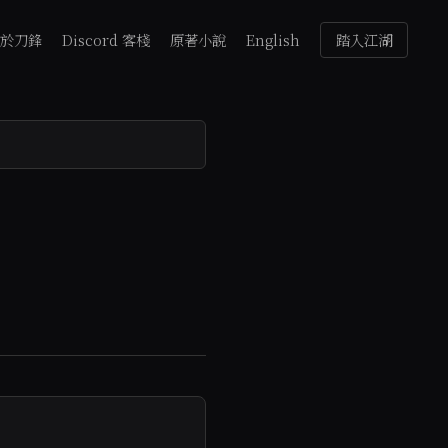
於刀鋒
Discord 客棧
原著小說
English
踏入江湖