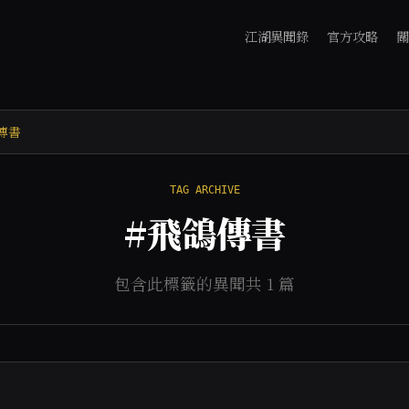
江湖異聞錄
官方攻略
關
傳書
TAG ARCHIVE
#飛鴿傳書
包含此標籤的異聞共 1 篇