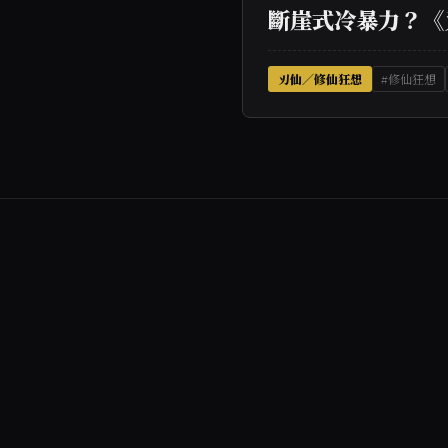
斷崖式冷暴力？《
刃仙／修仙狂想
#修仙狂想