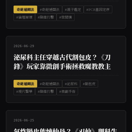
奇葩通關法
#奇葩通關法
#親子鑑定
#PCR基因定序
#倫理崩壞
#降維打擊
#世間情
2026-06-29
泌尿科主任穿越古代割包皮？《刀
鋒》玩家靠微創手術拯救魔教教主
奇葩通關法
#奇葩通關法
#泌尿科
#割包皮
#現代醫學
#降維打擊
#微創手術
2026-06-25
氣炸鍋也能煉仙丹？《刃仙》理科生