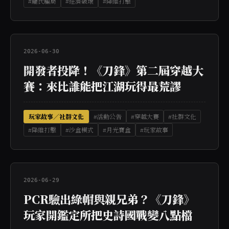
#龐氏騙局
#經濟破壞
#降維打擊
2026-06-30
開發者投降！《刀鋒》第二屆穿越大
賽：來比誰能把江湖玩得最荒謬
玩家故事／社群文化
#活動公告
#穿越大賽
#社群文化
#降維打擊
#沙盒模式
#月光寶盒
#玩家故事
2026-06-29
PCR驗出綠帽與親兄弟？《刀鋒》
玩家開鑑定所把史詩國戰變八點檔