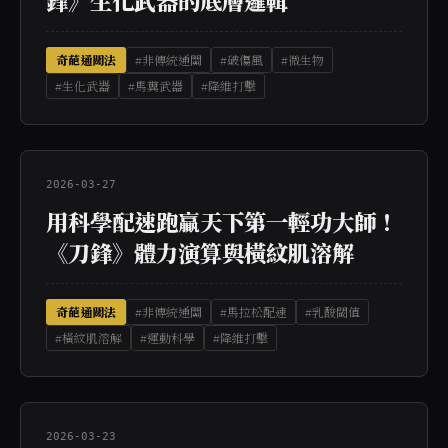
鋒》生化武器的底層邏輯
奇葩通關法
#非傳統通關
#破傷風
#微生物
#生化武器
#馬糞武器
#降維打擊
2026-03-27
用科學配速跑贏天下第一輕功大師！
《刀鋒》體力演算與橫紋肌溶解
奇葩通關法
#非傳統通關
#馬拉松配速
#乳酸閾值
#橫紋肌溶解
#運動科學
#降維打擊
2026-03-23