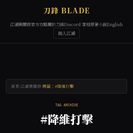
刀鋒 BLADE
江湖異聞錄
官方攻略
關於刀鋒
Discord 客棧
原著小說
English
踏入江湖
首頁
›
江湖異聞錄
›
標籤：#降維打擊
TAG ARCHIVE
#降維打擊