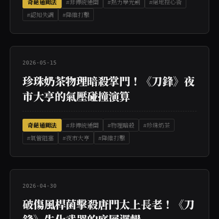
奇葩通關法
#非傳統通關
#熱力學光劍
#絕地控心術
#認知失調
#降維打擊
2026-05-15
珍珠奶茶物理暗殺掌門！《刀鋒》夜
市大亨的氣壓碰撞演算
奇葩通關法
#非傳統通關
#物理暗殺
#珍珠奶茶
#氣管阻塞
#夜市大亨
#降維打擊
2026-04-30
破傷風桿菌擊殺唐門太上長老！《刀