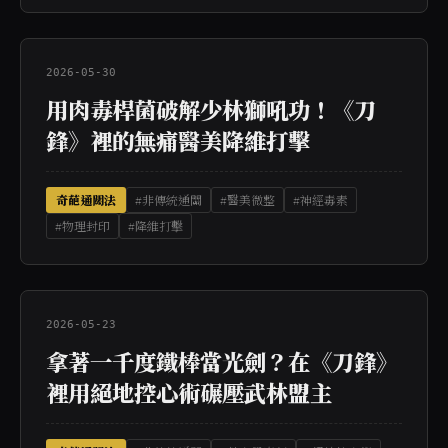
2026-05-30
用肉毒桿菌破解少林獅吼功！《刀
鋒》裡的無痛醫美降維打擊
奇葩通關法
#非傳統通關
#醫美微整
#神經毒素
#物理封印
#降維打擊
2026-05-23
拿著一千度鐵棒當光劍？在《刀鋒》
裡用絕地控心術碾壓武林盟主