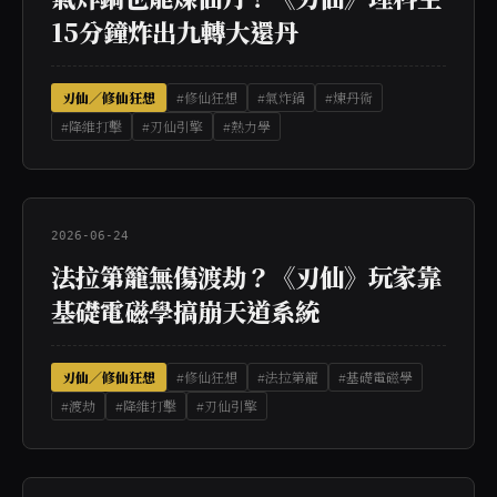
15分鐘炸出九轉大還丹
刃仙／修仙狂想
#修仙狂想
#氣炸鍋
#煉丹術
#降維打擊
#刃仙引擎
#熱力學
2026-06-24
法拉第籠無傷渡劫？《刃仙》玩家靠
基礎電磁學搞崩天道系統
刃仙／修仙狂想
#修仙狂想
#法拉第籠
#基礎電磁學
#渡劫
#降維打擊
#刃仙引擎