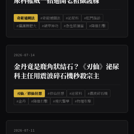
尿科權威一指通開老祖攝護腺
奇葩通關法
#奇葩通關法
#泌尿科
#肛門指診
#攝護腺肥大
#破甲神功
#急性尿瀦留
#降維打擊
2026-07-14
金丹竟是鹿角狀結石？《刃仙》泌尿
科主任用震波碎石機秒殺宗主
刃仙／修仙狂想
#修仙狂想
#泌尿科
#震波碎石機
#金丹
#降維打擊
#現代醫學
#物理引擎
2026-07-11