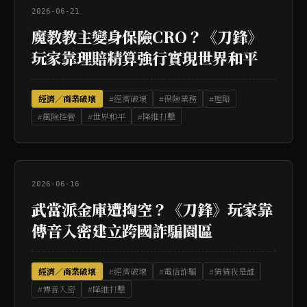
2026-06-21
魔教教主變身保險CRO？《刀鋒》
玩家靠理賠精算強行實現世界和平
經濟／商業破壞
#經濟破壞
#保險業務
#理賠
#風險控管
#世界和平
#降維打擊
2026-06-16
武當派金庫遭掏空？《刀鋒》玩家靠
傳音入密建立跨國詐騙園區
經濟／商業破壞
#經濟破壞
#電信詐騙
#猜猜我是誰
#傳音入密
#降維打擊