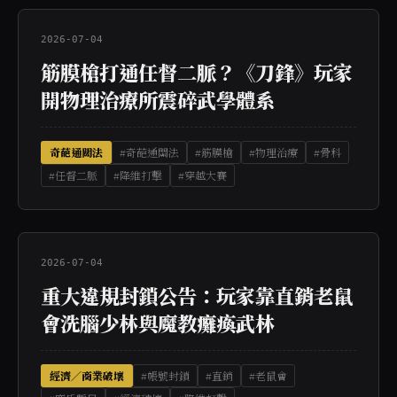
2026-07-04
筋膜槍打通任督二脈？《刀鋒》玩家
開物理治療所震碎武學體系
奇葩通關法
#奇葩通關法
#筋膜槍
#物理治療
#骨科
#任督二脈
#降維打擊
#穿越大賽
2026-07-04
重大違規封鎖公告：玩家靠直銷老鼠
會洗腦少林與魔教癱瘓武林
經濟／商業破壞
#帳號封鎖
#直銷
#老鼠會