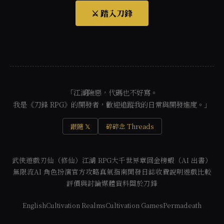
⚔️ 踏入刀鋒
「江湖險惡，代碼也不好寫。
我是《刀鋒 RPG》的開發者，歡迎追蹤我的日常與開發進度。」
跟隨 𝕏
碎碎念 Threads
武俠遊戲
刃仙（修仙）
江湖 RPG
大千世界
章回金榜
蝦（AI 出書）
無限流
AI 角色扮演
官方攻略
真氣指南
開發日誌
收費說明
遊戲比較
評價與討論
媒體資料
關於刀鋒
English
Cultivation Realms
Cultivation Games
Permadeath