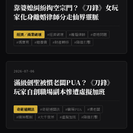
靠婆媳糾紛掏空宗門？《刀鋒》女玩
家化身離婚律師分走仙界靈脈
經濟／商業破壞
#經濟破壞
#離婚律師
#婆媳問題
#媽寶男
#贍養費
#財產轉移
#降維打擊
2026-07-06
滿級劍聖被慣老闆PUA？《刀鋒》
玩家自創職場副本慘遭虛擬加班
奇葩通關法
#奇葩通關法
#職場PUA
#慣老闆
#精神壓制
#大千世界
#虛擬加班
#降維打擊