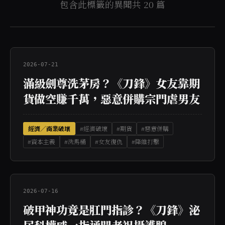
包含此標籤的異聞共 20 篇
2026-07-21
滿級劍尊洗茅房？《刀鋒》女友靠期
貨做空賺千萬，惡意併購宗門虐男友
經濟／商業破壞
#經濟破壞
#期貨
#惡意併購
#資本主義
#洗馬桶
#女友復仇
#降維打擊
2026-07-16
破甲神功竟是肛門指診？《刀鋒》泌