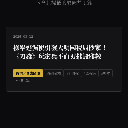
包含此標籤的異聞共 1 篇
2026-03-12
檢舉逃漏稅引發大明國稅局抄家！
《刀鋒》玩家兵不血刃摧毀邪教
經濟／商業破壞
#經濟破壞
#逃漏稅
#國稅局
#帳本
#大明律法