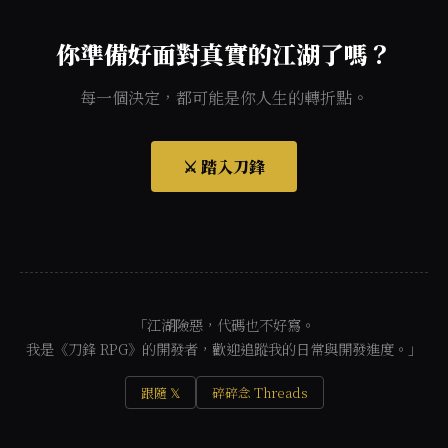
你準備好面對真實的江湖了嗎？
每一個決定，都可能是你人生的轉折點。
⚔️ 踏入刀鋒
「江湖險惡，代碼也不好寫。
我是《刀鋒 RPG》的開發者，歡迎追蹤我的日常與開發進度。」
跟隨 𝕏
碎碎念 Threads