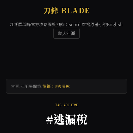
刀鋒 BLADE
江湖異聞錄
官方攻略
關於刀鋒
Discord 客棧
原著小說
English
踏入江湖
首頁
›
江湖異聞錄
›
標籤：#逃漏稅
TAG ARCHIVE
#逃漏稅