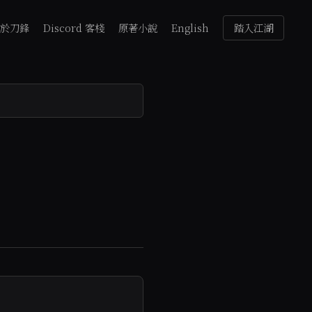
於刀鋒
Discord 客棧
原著小說
English
踏入江湖