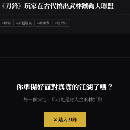
《刀鋒》玩家在古代搞出武林蹴鞠大聯盟
#蹴鞠
#英超聯賽
#轉會費
#踢假球
你準備好面對真實的江湖了嗎？
每一個決定，都可能是你人生的轉折點。
⚔️ 踏入刀鋒