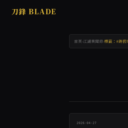
刀鋒 BLADE
首頁
›
江湖異聞錄
›
標籤：#踢假
2026-04-27