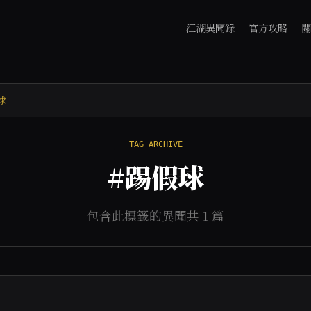
江湖異聞錄
官方攻略
關
球
TAG ARCHIVE
#踢假球
包含此標籤的異聞共 1 篇