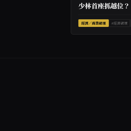
少林首座抓越位？
經濟／商業破壞
#經濟破壞