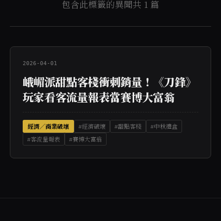
包含此標籤的異聞共 1 篇
2026-04-01
峨嵋派甜點客棧衝刺銷量！《刀鋒》
玩家看客流量報表當賽博大富翁
經濟／商業破壞
#經濟破壞
#甜點客棧
#中秋禮盒
#客流量報表
#賽博大富翁