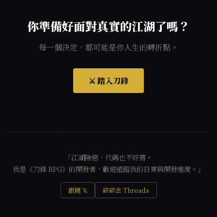
你準備好面對真實的江湖了嗎？
每一個決定，都可能是你人生的轉折點。
⚔️ 踏入刀鋒
「江湖險惡，代碼也不好寫。
我是《刀鋒 RPG》的開發者，歡迎追蹤我的日常與開發進度。」
跟隨 𝕏
碎碎念 Threads