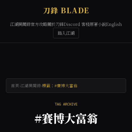
刀鋒 BLADE
江湖異聞錄
官方攻略
關於刀鋒
Discord 客棧
原著小說
English
踏入江湖
首頁
›
江湖異聞錄
›
標籤：#賽博大富翁
TAG ARCHIVE
#賽博大富翁