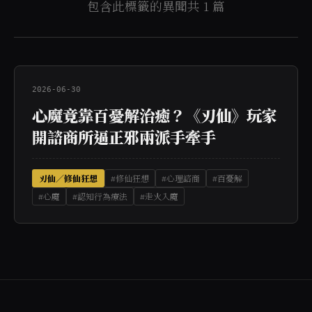
包含此標籤的異聞共 1 篇
2026-06-30
心魔竟靠百憂解治癒？《刃仙》玩家
開諮商所逼正邪兩派手牽手
刃仙／修仙狂想
#修仙狂想
#心理諮商
#百憂解
#心魔
#認知行為療法
#走火入魔