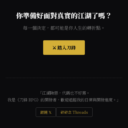
你準備好面對真實的江湖了嗎？
每一個決定，都可能是你人生的轉折點。
⚔️ 踏入刀鋒
「江湖險惡，代碼也不好寫。
我是《刀鋒 RPG》的開發者，歡迎追蹤我的日常與開發進度。」
跟隨 𝕏
碎碎念 Threads