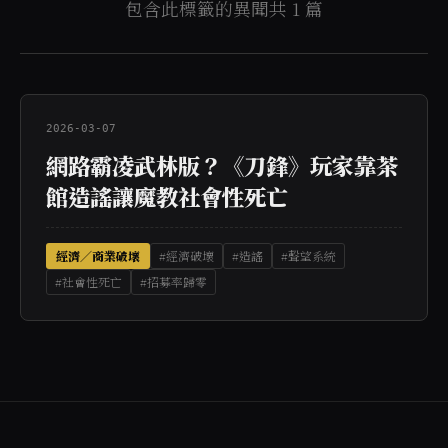
包含此標籤的異聞共 1 篇
2026-03-07
網路霸凌武林版？《刀鋒》玩家靠茶
館造謠讓魔教社會性死亡
經濟／商業破壞
#經濟破壞
#造謠
#聲望系統
#社會性死亡
#招募率歸零