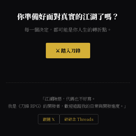
你準備好面對真實的江湖了嗎？
每一個決定，都可能是你人生的轉折點。
⚔️ 踏入刀鋒
「江湖險惡，代碼也不好寫。
我是《刀鋒 RPG》的開發者，歡迎追蹤我的日常與開發進度。」
跟隨 𝕏
碎碎念 Threads