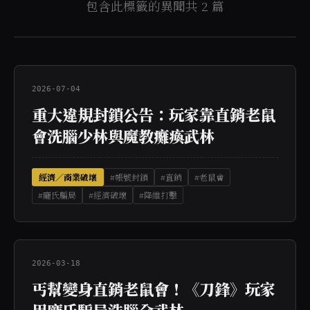
包含此標籤的異聞共 2 篇
2026-07-04
重大違規封鎖公告：玩家靠直銷老鼠
會洗腦少林與魔教癱瘓武林
經濟／商業破壞
#帳號封鎖
#直銷
#老鼠會
#龐氏騙局
#經濟破壞
#降維打擊
2026-03-18
丐幫變身直銷老鼠會！《刀鋒》玩家