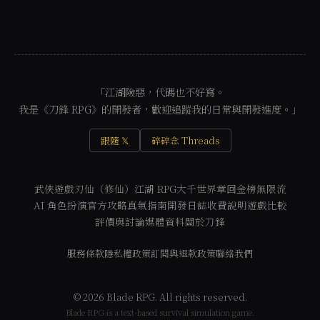
「江湖險惡，代碼也不好寫。
我是《刀鋒 RPG》的開發者，歡迎追蹤我的日常與開發進度。」
跟隨 𝕏
碎碎念 Threads
武俠遊戲
刃仙（修仙）
江湖 RPG
大千世界
章回金榜
無限流
AI 角色扮演
官方攻略
真氣指南
開發日誌
收費說明
遊戲比較
評價與討論
媒體資料
關於刀鋒
服務條款
隱私權政策
訂閱與退款政策
聯絡我們
© 2026 Blade RPG. All rights reserved.
Blade RPG is a text-based survival simulation game.