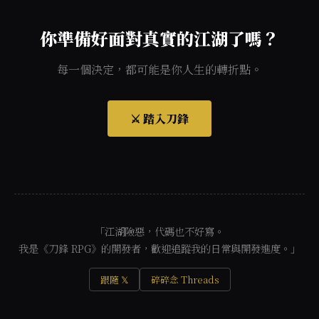
你準備好面對真實的江湖了嗎？
每一個決定，都可能是你人生的轉折點。
⚔️ 踏入刀鋒
「江湖險惡，代碼也不好寫。
我是《刀鋒 RPG》的開發者，歡迎追蹤我的日常與開發進度。」
跟隨 𝕏
碎碎念 Threads