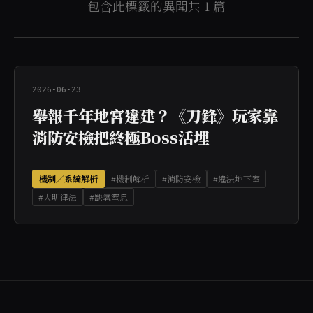
包含此標籤的異聞共 1 篇
2026-06-23
舉報千年地宮違建？《刀鋒》玩家靠
消防安檢把終極Boss活埋
機制／系統解析
#機制解析
#消防安檢
#違法地下室
#大明律法
#缺氧窒息