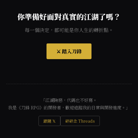
你準備好面對真實的江湖了嗎？
每一個決定，都可能是你人生的轉折點。
⚔️ 踏入刀鋒
「江湖險惡，代碼也不好寫。
我是《刀鋒 RPG》的開發者，歡迎追蹤我的日常與開發進度。」
跟隨 𝕏
碎碎念 Threads