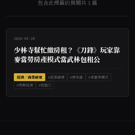
包含此標籤的異聞共 1 篇
2026-05-20
少林寺幫忙繳房租？《刀鋒》玩家靠
麥當勞房產模式當武林包租公
經濟／商業破壞
#經濟破壞
#房地產
#麥當勞模式
#聚集經濟
#包租公