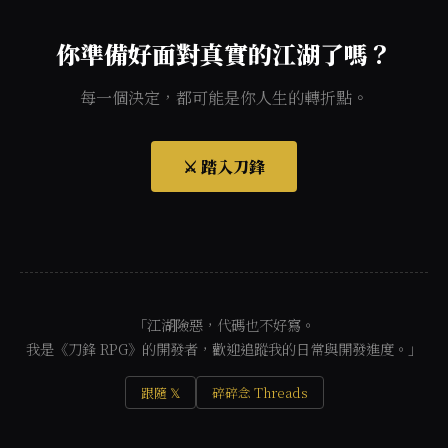
你準備好面對真實的江湖了嗎？
每一個決定，都可能是你人生的轉折點。
⚔️ 踏入刀鋒
「江湖險惡，代碼也不好寫。
我是《刀鋒 RPG》的開發者，歡迎追蹤我的日常與開發進度。」
跟隨 𝕏
碎碎念 Threads