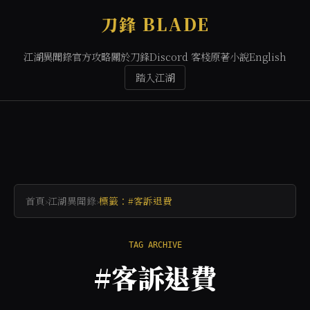
刀鋒 BLADE
江湖異聞錄
官方攻略
關於刀鋒
Discord 客棧
原著小說
English
踏入江湖
首頁
›
江湖異聞錄
›
標籤：#客訴退費
TAG ARCHIVE
#客訴退費