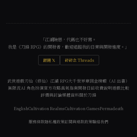
「江湖險惡，代碼也不好寫。
我是《刀鋒 RPG》的開發者，歡迎追蹤我的日常與開發進度。」
跟隨 𝕏
碎碎念 Threads
武俠遊戲
刃仙（修仙）
江湖 RPG
大千世界
章回金榜
蝦（AI 出書）
無限流
AI 角色扮演
官方攻略
真氣指南
開發日誌
收費說明
遊戲比較
評價與討論
媒體資料
關於刀鋒
English
Cultivation Realms
Cultivation Games
Permadeath
服務條款
隱私權政策
訂閱與退款政策
聯絡我們