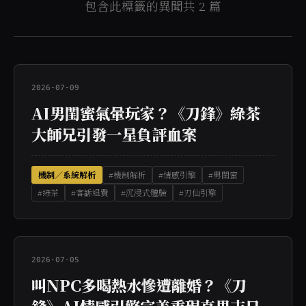
包含此標籤的異聞共 2 篇
2026-07-09
AI男閨蜜氣暈玩家？《刀鋒》綠茶
大師兄引發一星負評血案
機制／系統解析
#機制解析
#情感引擎
#男閨蜜
#綠茶
#客訴退費
#沉浸式體驗
#刃仙引擎
2026-07-05
叫NPC多喝熱水慘遭離婚？《刀