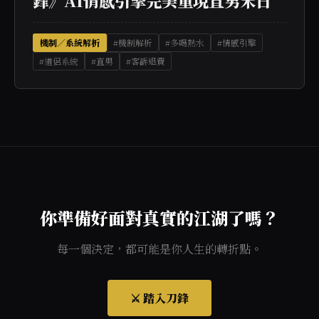
鋒》AI情感引擎完美重現直男末日
機制／系統解析
#機制解析
#多喝熱水
#情感引擎
#道侶系統
#直男
#客訴退費
你準備好面對真實的江湖了嗎？
每一個決定，都可能是你人生的轉折點。
⚔️ 踏入刀鋒