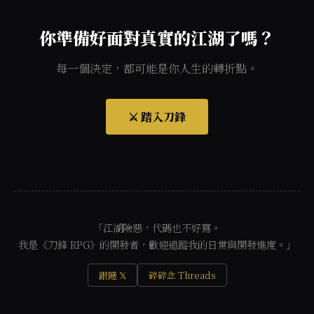
你準備好面對真實的江湖了嗎？
每一個決定，都可能是你人生的轉折點。
⚔️ 踏入刀鋒
「江湖險惡，代碼也不好寫。
我是《刀鋒 RPG》的開發者，歡迎追蹤我的日常與開發進度。」
跟隨 𝕏
碎碎念 Threads