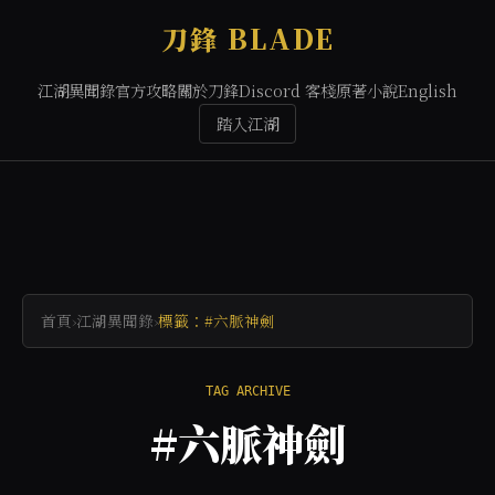
刀鋒 BLADE
江湖異聞錄
官方攻略
關於刀鋒
Discord 客棧
原著小說
English
踏入江湖
首頁
›
江湖異聞錄
›
標籤：#六脈神劍
TAG ARCHIVE
#六脈神劍