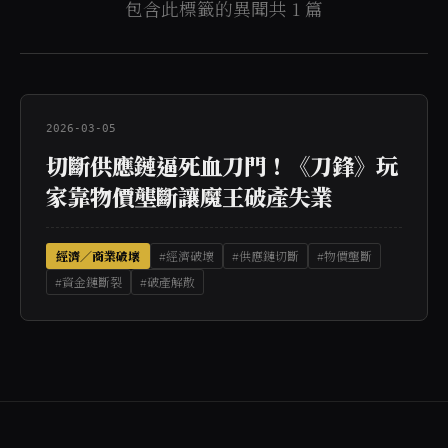
包含此標籤的異聞共 1 篇
2026-03-05
切斷供應鏈逼死血刀門！《刀鋒》玩
家靠物價壟斷讓魔王破產失業
經濟／商業破壞
#經濟破壞
#供應鏈切斷
#物價壟斷
#資金鏈斷裂
#破產解散