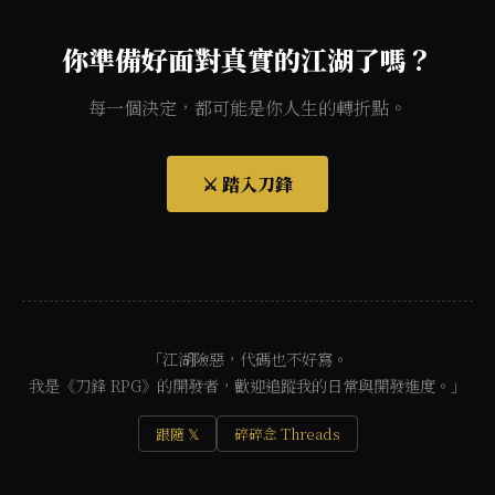
你準備好面對真實的江湖了嗎？
每一個決定，都可能是你人生的轉折點。
⚔️ 踏入刀鋒
「江湖險惡，代碼也不好寫。
我是《刀鋒 RPG》的開發者，歡迎追蹤我的日常與開發進度。」
跟隨 𝕏
碎碎念 Threads