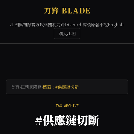
刀鋒 BLADE
江湖異聞錄
官方攻略
關於刀鋒
Discord 客棧
原著小說
English
踏入江湖
首頁
›
江湖異聞錄
›
標籤：#供應鏈切斷
TAG ARCHIVE
#供應鏈切斷